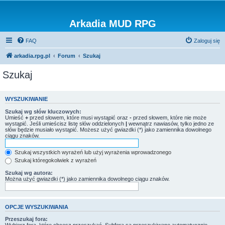
Arkadia MUD RPG
FAQ
Zaloguj się
arkadia.rpg.pl
Forum
Szukaj
Szukaj
WYSZUKIWANIE
Szukaj wg słów kluczowych:
Umieść
+
przed słowem, które musi wystąpić oraz
-
przed słowem, które nie może
wystąpić. Jeśli umieścisz listę słów oddzielonych
|
wewnątrz nawiasów, tylko jedno ze
słów będzie musiało wystąpić. Możesz użyć gwiazdki (*) jako zamiennika dowolnego
ciągu znaków.
Szukaj wszystkich wyrażeń lub użyj wyrażenia wprowadzonego
Szukaj któregokolwiek z wyrażeń
Szukaj wg autora:
Można użyć gwiazdki (*) jako zamiennika dowolnego ciągu znaków.
OPCJE WYSZUKIWANIA
Przeszukaj fora: