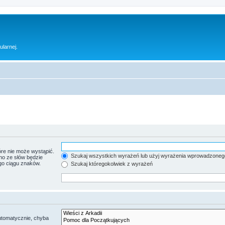
ularnej.
re nie może wystąpić.
Szukaj wszystkich wyrażeń lub użyj wyrażenia wprowadzoneg
no ze słów będzie
go ciągu znaków.
Szukaj któregokolwiek z wyrażeń
utomatycznie, chyba