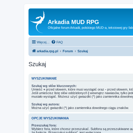
Arkadia MUD RPG
Oficjalne forum Arkadii, polskiego MUD-a, tekstowej gry fab
Więcej…
FAQ
arkadia.rpg.pl
Forum
Szukaj
Szukaj
WYSZUKIWANIE
Szukaj wg słów kluczowych:
Umieść
+
przed słowem, które musi wystąpić oraz
-
przed słowem, któ
Jeśli umieścisz listę słów oddzielonych
|
wewnątrz nawiasów, tylko jed
musiało wystąpić. Możesz użyć gwiazdki (*) jako zamiennika dowolne
Szukaj wg autora:
Można użyć gwiazdki (*) jako zamiennika dowolnego ciągu znaków.
OPCJE WYSZUKIWANIA
Przeszukaj fora:
Wybierz fora, które chcesz przeszukać. Subfora są przeszukiwane a
że funkcja „Przeszukuj subfora”, jest wyłączona.