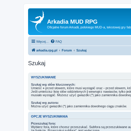
Arkadia MUD RPG
Oficjalne forum Arkadii, polskiego MUD-a, tekstowej gry fab
Więcej…
FAQ
arkadia.rpg.pl
Forum
Szukaj
Szukaj
WYSZUKIWANIE
Szukaj wg słów kluczowych:
Umieść
+
przed słowem, które musi wystąpić oraz
-
przed słowem, któ
Jeśli umieścisz listę słów oddzielonych
|
wewnątrz nawiasów, tylko jed
musiało wystąpić. Możesz użyć gwiazdki (*) jako zamiennika dowolne
Szukaj wg autora:
Można użyć gwiazdki (*) jako zamiennika dowolnego ciągu znaków.
OPCJE WYSZUKIWANIA
Przeszukaj fora:
Wybierz fora, które chcesz przeszukać. Subfora są przeszukiwane a
że funkcja „Przeszukuj subfora”, jest wyłączona.