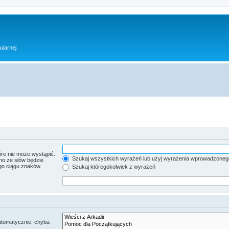
ularnej.
re nie może wystąpić.
Szukaj wszystkich wyrażeń lub użyj wyrażenia wprowadzoneg
no ze słów będzie
go ciągu znaków.
Szukaj któregokolwiek z wyrażeń
utomatycznie, chyba