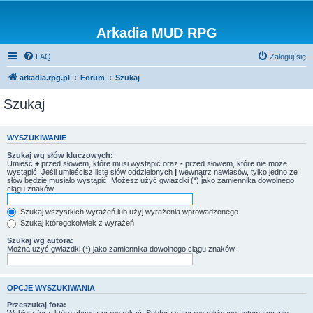
Arkadia MUD RPG
FAQ
Zaloguj się
arkadia.rpg.pl
Forum
Szukaj
Szukaj
WYSZUKIWANIE
Szukaj wg słów kluczowych:
Umieść
+
przed słowem, które musi wystąpić oraz
-
przed słowem, które nie może
wystąpić. Jeśli umieścisz listę słów oddzielonych
|
wewnątrz nawiasów, tylko jedno ze
słów będzie musiało wystąpić. Możesz użyć gwiazdki (*) jako zamiennika dowolnego
ciągu znaków.
Szukaj wszystkich wyrażeń lub użyj wyrażenia wprowadzonego
Szukaj któregokolwiek z wyrażeń
Szukaj wg autora:
Można użyć gwiazdki (*) jako zamiennika dowolnego ciągu znaków.
OPCJE WYSZUKIWANIA
Przeszukaj fora: