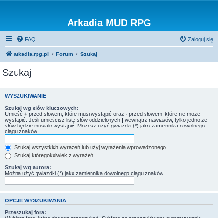
Arkadia MUD RPG
FAQ
Zaloguj się
arkadia.rpg.pl
Forum
Szukaj
Szukaj
WYSZUKIWANIE
Szukaj wg słów kluczowych:
Umieść
+
przed słowem, które musi wystąpić oraz
-
przed słowem, które nie może
wystąpić. Jeśli umieścisz listę słów oddzielonych
|
wewnątrz nawiasów, tylko jedno ze
słów będzie musiało wystąpić. Możesz użyć gwiazdki (*) jako zamiennika dowolnego
ciągu znaków.
Szukaj wszystkich wyrażeń lub użyj wyrażenia wprowadzonego
Szukaj któregokolwiek z wyrażeń
Szukaj wg autora:
Można użyć gwiazdki (*) jako zamiennika dowolnego ciągu znaków.
OPCJE WYSZUKIWANIA
Przeszukaj fora: