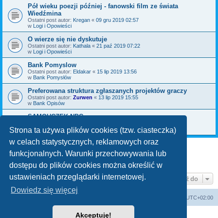
Pół wieku poezji później - fanowski film ze świata
Wiedźmina
Ostatni post autor:
Kregan
«
09 gru 2019 02:57
w
Logi i Opowieści
O wierze się nie dyskutuje
Ostatni post autor:
Kathala
«
21 paź 2019 07:22
w
Logi i Opowieści
Bank Pomyslow
Ostatni post autor:
Eldakar
«
15 lip 2019 13:56
w
Bank Pomysłów
Preferowana struktura zgłaszanych projektów graczy
Ostatni post autor:
Zurwen
«
13 lip 2019 15:55
w
Bank Opisów
SAMOUCZEK NPC
Ostatni post autor:
Bromil
«
06 maja 2019 09:30
w
Bank Pomysłów
Strona ta używa plików cookies (tzw. ciasteczka)
w celach statystycznych, reklamowych oraz
funkcjonalnych. Warunki przechowywania lub
1
2
3
Następna
Znaleziono 70 wyników
dostępu do plików cookies można określić w
ustawieniach przeglądarki internetowej.
Przejdź do
Dowiedz się więcej
arkadia.rpg.pl
Forum
Strefa czasowa
UTC+02:00
Akceptuję!
Technologię dostarcza
phpBB
® Forum Software © phpBB Limited