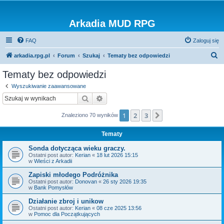
Arkadia MUD RPG
FAQ
Zaloguj się
S
arkadia.rpg.pl
Forum
Szukaj
Tematy bez odpowiedzi
z
Tematy bez odpowiedzi
u
Wyszukiwanie zaawansowane
k
Szukaj
Wyszukiwanie zaawansowane
a
1
2
3
Następna
Znaleziono 70 wyników
j
Tematy
Sonda dotycząca wieku graczy.
Ostatni post autor:
Kerian
«
18 lut 2026 15:15
w
Wieści z Arkadii
Zapiski młodego Podróżnika
Ostatni post autor:
Donovan
«
26 sty 2026 19:35
w
Bank Pomysłów
Działanie zbroj i unikow
Ostatni post autor:
Kerian
«
08 cze 2025 13:56
w
Pomoc dla Początkujących