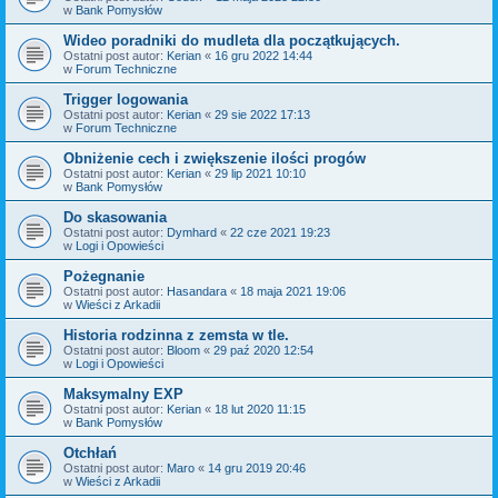
w
Bank Pomysłów
Wideo poradniki do mudleta dla początkujących.
Ostatni post autor:
Kerian
«
16 gru 2022 14:44
w
Forum Techniczne
Trigger logowania
Ostatni post autor:
Kerian
«
29 sie 2022 17:13
w
Forum Techniczne
Obniżenie cech i zwiększenie ilości progów
Ostatni post autor:
Kerian
«
29 lip 2021 10:10
w
Bank Pomysłów
Do skasowania
Ostatni post autor:
Dymhard
«
22 cze 2021 19:23
w
Logi i Opowieści
Pożegnanie
Ostatni post autor:
Hasandara
«
18 maja 2021 19:06
w
Wieści z Arkadii
Historia rodzinna z zemsta w tle.
Ostatni post autor:
Bloom
«
29 paź 2020 12:54
w
Logi i Opowieści
Maksymalny EXP
Ostatni post autor:
Kerian
«
18 lut 2020 11:15
w
Bank Pomysłów
Otchłań
Ostatni post autor:
Maro
«
14 gru 2019 20:46
w
Wieści z Arkadii