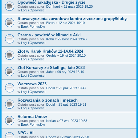
Opowieść arkadyjska - Drugie życie
Ostatni post autor:
Dymhard
«
11 maja 2025 19:20
w
Logi i Opowieści
Stowarzyszenia zawodowe kontra zrzeszone grupy/kluby.
Ostatni post autor:
Bizun
«
12 sie 2024 10:10
w
Bank Pomysłów
Czarna - powieść w klimacie Arki
Ostatni post autor:
Kobu
«
22 kwie 2024 13:46
w
Logi i Opowieści
Zlot w Karak Kraków 12-14.04.2024
Ostatni post autor:
Orchis
«
19 lut 2024 20:10
w
Logi i Opowieści
Zlot Korsarzy ze Skellige, lato 2023
Ostatni post autor:
Jahir
«
09 sty 2024 16:10
w
Logi i Opowieści
Warszawa 2023
Ostatni post autor:
Dogid
«
23 paź 2023 19:47
w
Logi i Opowieści
Rozważania o żonach i mężach
Ostatni post autor:
Dogid
«
23 paź 2023 19:31
w
Logi i Opowieści
Reforma Umow
Ostatni post autor:
Kerian
«
07 wrz 2023 10:53
w
Bank Pomysłów
NPC - AI
Ostatni post autor:
Codex
«
12 maja 2023 22:50