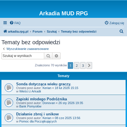
Arkadia MUD RPG
FAQ
Zaloguj się
S
arkadia.rpg.pl
Forum
Szukaj
Tematy bez odpowiedzi
z
Tematy bez odpowiedzi
u
Wyszukiwanie zaawansowane
k
Szukaj
Wyszukiwanie zaawansowane
a
1
2
3
Następna
Znaleziono 70 wyników
j
Tematy
Sonda dotycząca wieku graczy.
Ostatni post autor:
Kerian
«
18 lut 2026 15:15
w
Wieści z Arkadii
Zapiski młodego Podróżnika
Ostatni post autor:
Donovan
«
26 sty 2026 19:35
w
Bank Pomysłów
Działanie zbroj i unikow
Ostatni post autor:
Kerian
«
08 cze 2025 13:56
w
Pomoc dla Początkujących