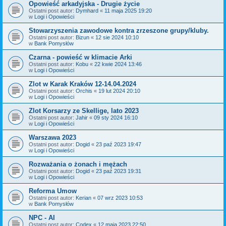
Opowieść arkadyjska - Drugie życie
Ostatni post autor:
Dymhard
«
11 maja 2025 19:20
w
Logi i Opowieści
Stowarzyszenia zawodowe kontra zrzeszone grupy/kluby.
Ostatni post autor:
Bizun
«
12 sie 2024 10:10
w
Bank Pomysłów
Czarna - powieść w klimacie Arki
Ostatni post autor:
Kobu
«
22 kwie 2024 13:46
w
Logi i Opowieści
Zlot w Karak Kraków 12-14.04.2024
Ostatni post autor:
Orchis
«
19 lut 2024 20:10
w
Logi i Opowieści
Zlot Korsarzy ze Skellige, lato 2023
Ostatni post autor:
Jahir
«
09 sty 2024 16:10
w
Logi i Opowieści
Warszawa 2023
Ostatni post autor:
Dogid
«
23 paź 2023 19:47
w
Logi i Opowieści
Rozważania o żonach i mężach
Ostatni post autor:
Dogid
«
23 paź 2023 19:31
w
Logi i Opowieści
Reforma Umow
Ostatni post autor:
Kerian
«
07 wrz 2023 10:53
w
Bank Pomysłów
NPC - AI
Ostatni post autor:
Codex
«
12 maja 2023 22:50