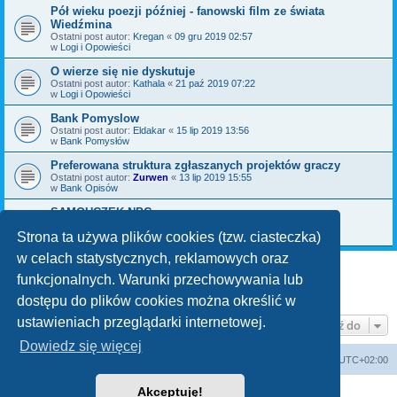
Pół wieku poezji później - fanowski film ze świata
Wiedźmina
Ostatni post autor:
Kregan
«
09 gru 2019 02:57
w
Logi i Opowieści
O wierze się nie dyskutuje
Ostatni post autor:
Kathala
«
21 paź 2019 07:22
w
Logi i Opowieści
Bank Pomyslow
Ostatni post autor:
Eldakar
«
15 lip 2019 13:56
w
Bank Pomysłów
Preferowana struktura zgłaszanych projektów graczy
Ostatni post autor:
Zurwen
«
13 lip 2019 15:55
w
Bank Opisów
SAMOUCZEK NPC
Ostatni post autor:
Bromil
«
06 maja 2019 09:30
w
Bank Pomysłów
Strona ta używa plików cookies (tzw. ciasteczka)
w celach statystycznych, reklamowych oraz
funkcjonalnych. Warunki przechowywania lub
1
2
3
Następna
Znaleziono 70 wyników
dostępu do plików cookies można określić w
ustawieniach przeglądarki internetowej.
Przejdź do
Dowiedz się więcej
arkadia.rpg.pl
Forum
Strefa czasowa
UTC+02:00
Akceptuję!
Technologię dostarcza
phpBB
® Forum Software © phpBB Limited