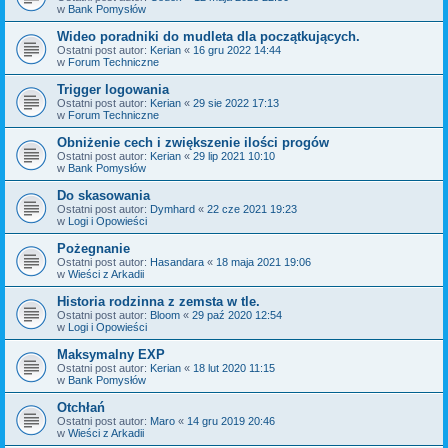
w
Bank Pomysłów
Wideo poradniki do mudleta dla początkujących.
Ostatni post autor:
Kerian
«
16 gru 2022 14:44
w
Forum Techniczne
Trigger logowania
Ostatni post autor:
Kerian
«
29 sie 2022 17:13
w
Forum Techniczne
Obniżenie cech i zwiększenie ilości progów
Ostatni post autor:
Kerian
«
29 lip 2021 10:10
w
Bank Pomysłów
Do skasowania
Ostatni post autor:
Dymhard
«
22 cze 2021 19:23
w
Logi i Opowieści
Pożegnanie
Ostatni post autor:
Hasandara
«
18 maja 2021 19:06
w
Wieści z Arkadii
Historia rodzinna z zemsta w tle.
Ostatni post autor:
Bloom
«
29 paź 2020 12:54
w
Logi i Opowieści
Maksymalny EXP
Ostatni post autor:
Kerian
«
18 lut 2020 11:15
w
Bank Pomysłów
Otchłań
Ostatni post autor:
Maro
«
14 gru 2019 20:46
w
Wieści z Arkadii