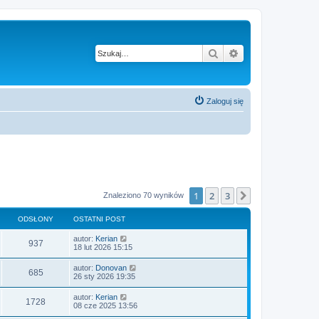
Szukaj
Wyszukiwanie z
Zaloguj się
1
2
3
Następna
Znaleziono 70 wyników
ODSŁONY
OSTATNI POST
O
autor:
Kerian
O
937
s
18 lut 2026 15:15
t
d
a
O
autor:
Donovan
O
685
t
s
26 sty 2026 19:35
s
n
t
i
d
a
O
autor:
Kerian
ł
p
O
1728
t
s
08 cze 2025 13:56
o
s
n
t
s
o
i