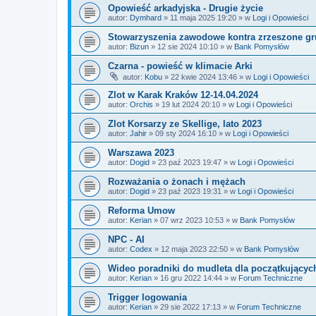
Opowieść arkadyjska - Drugie życie
autor:
Dymhard
»
11 maja 2025 19:20
» w
Logi i Opowieści
Stowarzyszenia zawodowe kontra zrzeszone gr
autor:
Bizun
»
12 sie 2024 10:10
» w
Bank Pomysłów
Czarna - powieść w klimacie Arki
autor:
Kobu
»
22 kwie 2024 13:46
» w
Logi i Opowieści
Zlot w Karak Kraków 12-14.04.2024
autor:
Orchis
»
19 lut 2024 20:10
» w
Logi i Opowieści
Zlot Korsarzy ze Skellige, lato 2023
autor:
Jahir
»
09 sty 2024 16:10
» w
Logi i Opowieści
Warszawa 2023
autor:
Dogid
»
23 paź 2023 19:47
» w
Logi i Opowieści
Rozważania o żonach i mężach
autor:
Dogid
»
23 paź 2023 19:31
» w
Logi i Opowieści
Reforma Umow
autor:
Kerian
»
07 wrz 2023 10:53
» w
Bank Pomysłów
NPC - AI
autor:
Codex
»
12 maja 2023 22:50
» w
Bank Pomysłów
Wideo poradniki do mudleta dla początkującyc
autor:
Kerian
»
16 gru 2022 14:44
» w
Forum Techniczne
Trigger logowania
autor:
Kerian
»
29 sie 2022 17:13
» w
Forum Techniczne