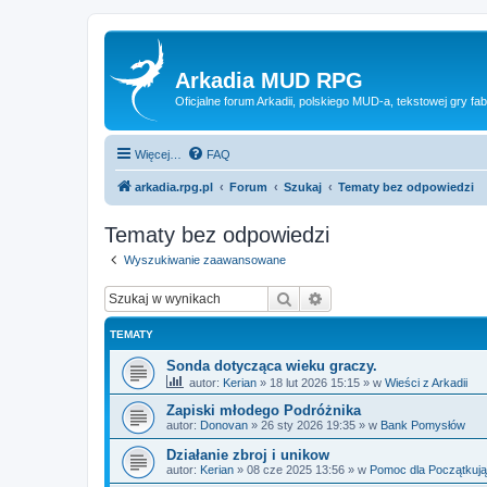
Arkadia MUD RPG
Oficjalne forum Arkadii, polskiego MUD-a, tekstowej gry fab
Więcej…
FAQ
arkadia.rpg.pl
Forum
Szukaj
Tematy bez odpowiedzi
Tematy bez odpowiedzi
Wyszukiwanie zaawansowane
Szukaj
Wyszukiwanie zaawan
TEMATY
Sonda dotycząca wieku graczy.
autor:
Kerian
»
18 lut 2026 15:15
» w
Wieści z Arkadii
Zapiski młodego Podróżnika
autor:
Donovan
»
26 sty 2026 19:35
» w
Bank Pomysłów
Działanie zbroj i unikow
autor:
Kerian
»
08 cze 2025 13:56
» w
Pomoc dla Początkuj