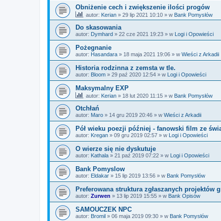
Obniżenie cech i zwiększenie ilości progów
autor:
Kerian
»
29 lip 2021 10:10
» w
Bank Pomysłów
Do skasowania
autor:
Dymhard
»
22 cze 2021 19:23
» w
Logi i Opowieści
Pożegnanie
autor:
Hasandara
»
18 maja 2021 19:06
» w
Wieści z Arkadii
Historia rodzinna z zemsta w tle.
autor:
Bloom
»
29 paź 2020 12:54
» w
Logi i Opowieści
Maksymalny EXP
autor:
Kerian
»
18 lut 2020 11:15
» w
Bank Pomysłów
Otchłań
autor:
Maro
»
14 gru 2019 20:46
» w
Wieści z Arkadii
Pół wieku poezji później - fanowski film ze św
autor:
Kregan
»
09 gru 2019 02:57
» w
Logi i Opowieści
O wierze się nie dyskutuje
autor:
Kathala
»
21 paź 2019 07:22
» w
Logi i Opowieści
Bank Pomyslow
autor:
Eldakar
»
15 lip 2019 13:56
» w
Bank Pomysłów
Preferowana struktura zgłaszanych projektów g
autor:
Zurwen
»
13 lip 2019 15:55
» w
Bank Opisów
SAMOUCZEK NPC
autor:
Bromil
»
06 maja 2019 09:30
» w
Bank Pomysłów