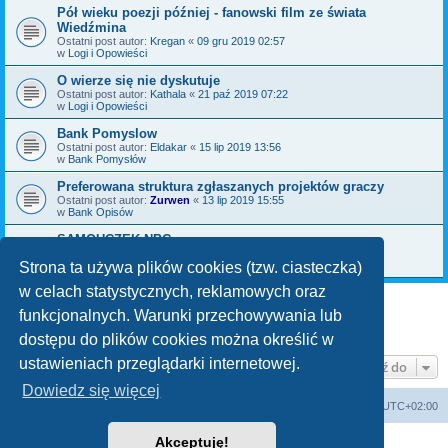
Pół wieku poezji później - fanowski film ze świata
Wiedźmina
Ostatni post autor:
Kregan
«
09 gru 2019 02:57
w
Logi i Opowieści
O wierze się nie dyskutuje
Ostatni post autor:
Kathala
«
21 paź 2019 07:22
w
Logi i Opowieści
Bank Pomyslow
Ostatni post autor:
Eldakar
«
15 lip 2019 13:56
w
Bank Pomysłów
Preferowana struktura zgłaszanych projektów graczy
Ostatni post autor:
Zurwen
«
13 lip 2019 15:55
w
Bank Opisów
SAMOUCZEK NPC
Ostatni post autor:
Bromil
«
06 maja 2019 09:30
w
Bank Pomysłów
Strona ta używa plików cookies (tzw. ciasteczka)
w celach statystycznych, reklamowych oraz
funkcjonalnych. Warunki przechowywania lub
1
2
3
Następna
Znaleziono 70 wyników
dostępu do plików cookies można określić w
ustawieniach przeglądarki internetowej.
Przejdź do
Dowiedz się więcej
arkadia.rpg.pl
Forum
Strefa czasowa
UTC+02:00
Akceptuję!
Technologię dostarcza
phpBB
® Forum Software © phpBB Limited