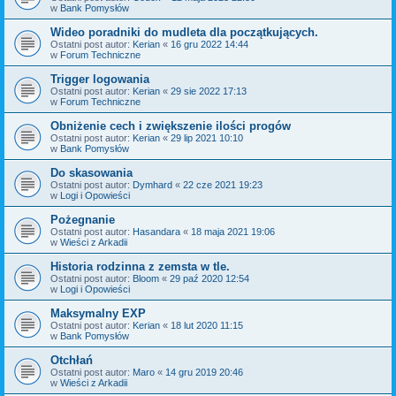
w
Bank Pomysłów
Wideo poradniki do mudleta dla początkujących.
Ostatni post autor:
Kerian
«
16 gru 2022 14:44
w
Forum Techniczne
Trigger logowania
Ostatni post autor:
Kerian
«
29 sie 2022 17:13
w
Forum Techniczne
Obniżenie cech i zwiększenie ilości progów
Ostatni post autor:
Kerian
«
29 lip 2021 10:10
w
Bank Pomysłów
Do skasowania
Ostatni post autor:
Dymhard
«
22 cze 2021 19:23
w
Logi i Opowieści
Pożegnanie
Ostatni post autor:
Hasandara
«
18 maja 2021 19:06
w
Wieści z Arkadii
Historia rodzinna z zemsta w tle.
Ostatni post autor:
Bloom
«
29 paź 2020 12:54
w
Logi i Opowieści
Maksymalny EXP
Ostatni post autor:
Kerian
«
18 lut 2020 11:15
w
Bank Pomysłów
Otchłań
Ostatni post autor:
Maro
«
14 gru 2019 20:46
w
Wieści z Arkadii