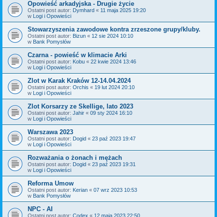
Opowieść arkadyjska - Drugie życie
Ostatni post autor:
Dymhard
«
11 maja 2025 19:20
w
Logi i Opowieści
Stowarzyszenia zawodowe kontra zrzeszone grupy/kluby.
Ostatni post autor:
Bizun
«
12 sie 2024 10:10
w
Bank Pomysłów
Czarna - powieść w klimacie Arki
Ostatni post autor:
Kobu
«
22 kwie 2024 13:46
w
Logi i Opowieści
Zlot w Karak Kraków 12-14.04.2024
Ostatni post autor:
Orchis
«
19 lut 2024 20:10
w
Logi i Opowieści
Zlot Korsarzy ze Skellige, lato 2023
Ostatni post autor:
Jahir
«
09 sty 2024 16:10
w
Logi i Opowieści
Warszawa 2023
Ostatni post autor:
Dogid
«
23 paź 2023 19:47
w
Logi i Opowieści
Rozważania o żonach i mężach
Ostatni post autor:
Dogid
«
23 paź 2023 19:31
w
Logi i Opowieści
Reforma Umow
Ostatni post autor:
Kerian
«
07 wrz 2023 10:53
w
Bank Pomysłów
NPC - AI
Ostatni post autor:
Codex
«
12 maja 2023 22:50