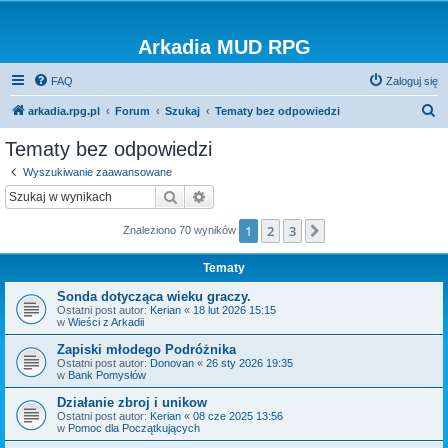
Arkadia MUD RPG
FAQ
Zaloguj się
S
arkadia.rpg.pl
Forum
Szukaj
Tematy bez odpowiedzi
z
Tematy bez odpowiedzi
u
Wyszukiwanie zaawansowane
k
Szukaj
Wyszukiwanie zaawansowane
a
1
2
3
Następna
Znaleziono 70 wyników
j
Tematy
Sonda dotycząca wieku graczy.
Ostatni post autor:
Kerian
«
18 lut 2026 15:15
w
Wieści z Arkadii
Zapiski młodego Podróżnika
Ostatni post autor:
Donovan
«
26 sty 2026 19:35
w
Bank Pomysłów
Działanie zbroj i unikow
Ostatni post autor:
Kerian
«
08 cze 2025 13:56
w
Pomoc dla Początkujących