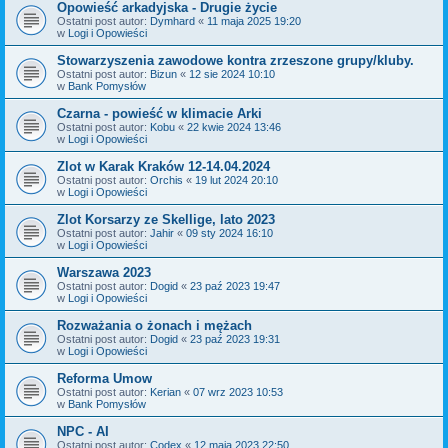
Opowieść arkadyjska - Drugie życie
Ostatni post autor:
Dymhard
«
11 maja 2025 19:20
w
Logi i Opowieści
Stowarzyszenia zawodowe kontra zrzeszone grupy/kluby.
Ostatni post autor:
Bizun
«
12 sie 2024 10:10
w
Bank Pomysłów
Czarna - powieść w klimacie Arki
Ostatni post autor:
Kobu
«
22 kwie 2024 13:46
w
Logi i Opowieści
Zlot w Karak Kraków 12-14.04.2024
Ostatni post autor:
Orchis
«
19 lut 2024 20:10
w
Logi i Opowieści
Zlot Korsarzy ze Skellige, lato 2023
Ostatni post autor:
Jahir
«
09 sty 2024 16:10
w
Logi i Opowieści
Warszawa 2023
Ostatni post autor:
Dogid
«
23 paź 2023 19:47
w
Logi i Opowieści
Rozważania o żonach i mężach
Ostatni post autor:
Dogid
«
23 paź 2023 19:31
w
Logi i Opowieści
Reforma Umow
Ostatni post autor:
Kerian
«
07 wrz 2023 10:53
w
Bank Pomysłów
NPC - AI
Ostatni post autor:
Codex
«
12 maja 2023 22:50