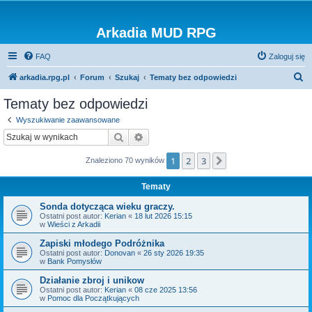
Arkadia MUD RPG
FAQ
Zaloguj się
S
arkadia.rpg.pl
Forum
Szukaj
Tematy bez odpowiedzi
z
Tematy bez odpowiedzi
u
Wyszukiwanie zaawansowane
k
Szukaj
Wyszukiwanie zaawansowane
a
1
2
3
Następna
Znaleziono 70 wyników
j
Tematy
Sonda dotycząca wieku graczy.
Ostatni post autor:
Kerian
«
18 lut 2026 15:15
w
Wieści z Arkadii
Zapiski młodego Podróżnika
Ostatni post autor:
Donovan
«
26 sty 2026 19:35
w
Bank Pomysłów
Działanie zbroj i unikow
Ostatni post autor:
Kerian
«
08 cze 2025 13:56
w
Pomoc dla Początkujących