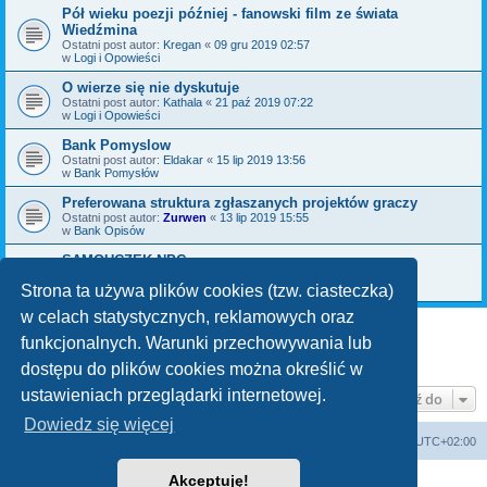
Pół wieku poezji później - fanowski film ze świata
Wiedźmina
Ostatni post autor:
Kregan
«
09 gru 2019 02:57
w
Logi i Opowieści
O wierze się nie dyskutuje
Ostatni post autor:
Kathala
«
21 paź 2019 07:22
w
Logi i Opowieści
Bank Pomyslow
Ostatni post autor:
Eldakar
«
15 lip 2019 13:56
w
Bank Pomysłów
Preferowana struktura zgłaszanych projektów graczy
Ostatni post autor:
Zurwen
«
13 lip 2019 15:55
w
Bank Opisów
SAMOUCZEK NPC
Ostatni post autor:
Bromil
«
06 maja 2019 09:30
w
Bank Pomysłów
Strona ta używa plików cookies (tzw. ciasteczka)
w celach statystycznych, reklamowych oraz
funkcjonalnych. Warunki przechowywania lub
1
2
3
Następna
Znaleziono 70 wyników
dostępu do plików cookies można określić w
ustawieniach przeglądarki internetowej.
Przejdź do
Dowiedz się więcej
arkadia.rpg.pl
Forum
Strefa czasowa
UTC+02:00
Akceptuję!
Technologię dostarcza
phpBB
® Forum Software © phpBB Limited