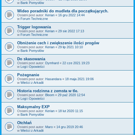
w
Bank Pomysłów
Wideo poradniki do mudleta dla początkujących.
Ostatni post autor:
Kerian
«
16 gru 2022 14:44
w
Forum Techniczne
Trigger logowania
Ostatni post autor:
Kerian
«
29 sie 2022 17:13
w
Forum Techniczne
Obniżenie cech i zwiększenie ilości progów
Ostatni post autor:
Kerian
«
29 lip 2021 10:10
w
Bank Pomysłów
Do skasowania
Ostatni post autor:
Dymhard
«
22 cze 2021 19:23
w
Logi i Opowieści
Pożegnanie
Ostatni post autor:
Hasandara
«
18 maja 2021 19:06
w
Wieści z Arkadii
Historia rodzinna z zemsta w tle.
Ostatni post autor:
Bloom
«
29 paź 2020 12:54
w
Logi i Opowieści
Maksymalny EXP
Ostatni post autor:
Kerian
«
18 lut 2020 11:15
w
Bank Pomysłów
Otchłań
Ostatni post autor:
Maro
«
14 gru 2019 20:46
w
Wieści z Arkadii