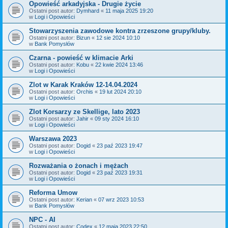
Opowieść arkadyjska - Drugie życie
Ostatni post autor:
Dymhard
«
11 maja 2025 19:20
w
Logi i Opowieści
Stowarzyszenia zawodowe kontra zrzeszone grupy/kluby.
Ostatni post autor:
Bizun
«
12 sie 2024 10:10
w
Bank Pomysłów
Czarna - powieść w klimacie Arki
Ostatni post autor:
Kobu
«
22 kwie 2024 13:46
w
Logi i Opowieści
Zlot w Karak Kraków 12-14.04.2024
Ostatni post autor:
Orchis
«
19 lut 2024 20:10
w
Logi i Opowieści
Zlot Korsarzy ze Skellige, lato 2023
Ostatni post autor:
Jahir
«
09 sty 2024 16:10
w
Logi i Opowieści
Warszawa 2023
Ostatni post autor:
Dogid
«
23 paź 2023 19:47
w
Logi i Opowieści
Rozważania o żonach i mężach
Ostatni post autor:
Dogid
«
23 paź 2023 19:31
w
Logi i Opowieści
Reforma Umow
Ostatni post autor:
Kerian
«
07 wrz 2023 10:53
w
Bank Pomysłów
NPC - AI
Ostatni post autor:
Codex
«
12 maja 2023 22:50