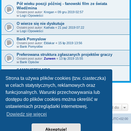
Pół wieku poezji później - fanowski film ze świata
Wiedźmina
Ostatni post autor:
Kregan
«
09 gru 2019 02:57
w
Logi i Opowieści
O wierze się nie dyskutuje
Ostatni post autor:
Kathala
«
21 paź 2019 07:22
w
Logi i Opowieści
Bank Pomyslow
Ostatni post autor:
Eldakar
«
15 lip 2019 13:56
w
Bank Pomysłów
Preferowana struktura zgłaszanych projektów graczy
Ostatni post autor:
Zurwen
«
13 lip 2019 15:55
w
Bank Opisów
SAMOUCZEK NPC
Ostatni post autor:
Bromil
«
06 maja 2019 09:30
w
Bank Pomysłów
Strona ta używa plików cookies (tzw. ciasteczka)
w celach statystycznych, reklamowych oraz
funkcjonalnych. Warunki przechowywania lub
1
2
3
Następna
Znaleziono 70 wyników
dostępu do plików cookies można określić w
ustawieniach przeglądarki internetowej.
Przejdź do
Dowiedz się więcej
arkadia.rpg.pl
Forum
Strefa czasowa
UTC+02:00
Akceptuję!
Technologię dostarcza
phpBB
® Forum Software © phpBB Limited