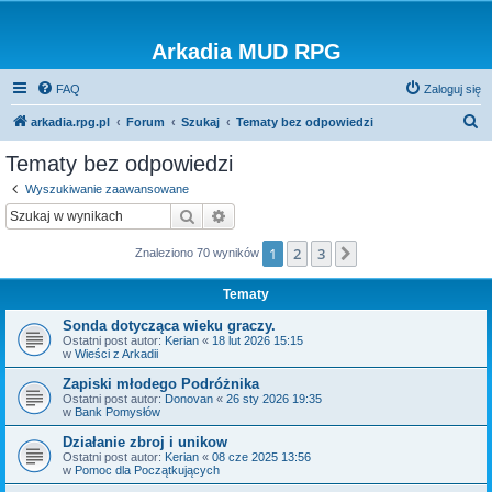
Arkadia MUD RPG
FAQ
Zaloguj się
S
arkadia.rpg.pl
Forum
Szukaj
Tematy bez odpowiedzi
z
Tematy bez odpowiedzi
u
Wyszukiwanie zaawansowane
k
Szukaj
Wyszukiwanie zaawansowane
a
1
2
3
Następna
Znaleziono 70 wyników
j
Tematy
Sonda dotycząca wieku graczy.
Ostatni post autor:
Kerian
«
18 lut 2026 15:15
w
Wieści z Arkadii
Zapiski młodego Podróżnika
Ostatni post autor:
Donovan
«
26 sty 2026 19:35
w
Bank Pomysłów
Działanie zbroj i unikow
Ostatni post autor:
Kerian
«
08 cze 2025 13:56
w
Pomoc dla Początkujących