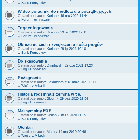
w
Bank Pomysłów
Wideo poradniki do mudleta dla początkujących.
Ostatni post autor:
Kerian
«
16 gru 2022 14:44
w
Forum Techniczne
Trigger logowania
Ostatni post autor:
Kerian
«
29 sie 2022 17:13
w
Forum Techniczne
Obniżenie cech i zwiększenie ilości progów
Ostatni post autor:
Kerian
«
29 lip 2021 10:10
w
Bank Pomysłów
Do skasowania
Ostatni post autor:
Dymhard
«
22 cze 2021 19:23
w
Logi i Opowieści
Pożegnanie
Ostatni post autor:
Hasandara
«
18 maja 2021 19:06
w
Wieści z Arkadii
Historia rodzinna z zemsta w tle.
Ostatni post autor:
Bloom
«
29 paź 2020 12:54
w
Logi i Opowieści
Maksymalny EXP
Ostatni post autor:
Kerian
«
18 lut 2020 11:15
w
Bank Pomysłów
Otchłań
Ostatni post autor:
Maro
«
14 gru 2019 20:46
w
Wieści z Arkadii