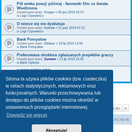
Pół wieku poezji później - fanowski film ze świata
Wiedźmina
Ostatni post autor:
Kregan
«
09 gru 2019 02:57
w
Logi i Opowieści
O wierze się nie dyskutuje
Ostatni post autor:
Kathala
«
21 paź 2019 07:22
w
Logi i Opowieści
Bank Pomyslow
Ostatni post autor:
Eldakar
«
15 lip 2019 13:56
w
Bank Pomysłów
Preferowana struktura zgłaszanych projektów graczy
Ostatni post autor:
Zurwen
«
13 lip 2019 15:55
w
Bank Opisów
SAMOUCZEK NPC
Ostatni post autor:
Bromil
«
06 maja 2019 09:30
w
Bank Pomysłów
Strona ta używa plików cookies (tzw. ciasteczka)
w celach statystycznych, reklamowych oraz
funkcjonalnych. Warunki przechowywania lub
1
2
3
Następna
Znaleziono 70 wyników
dostępu do plików cookies można określić w
ustawieniach przeglądarki internetowej.
Przejdź do
Dowiedz się więcej
arkadia.rpg.pl
Forum
Strefa czasowa
UTC+02:00
Akceptuję!
Technologię dostarcza
phpBB
® Forum Software © phpBB Limited