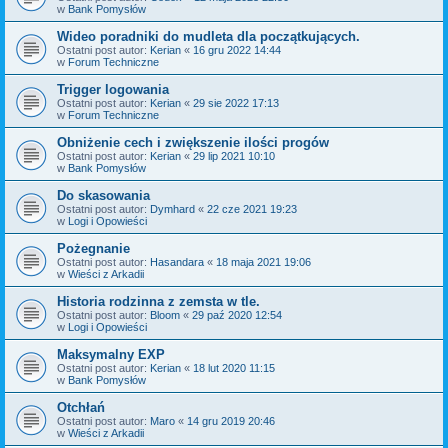
w
Bank Pomysłów
Wideo poradniki do mudleta dla początkujących.
Ostatni post autor:
Kerian
«
16 gru 2022 14:44
w
Forum Techniczne
Trigger logowania
Ostatni post autor:
Kerian
«
29 sie 2022 17:13
w
Forum Techniczne
Obniżenie cech i zwiększenie ilości progów
Ostatni post autor:
Kerian
«
29 lip 2021 10:10
w
Bank Pomysłów
Do skasowania
Ostatni post autor:
Dymhard
«
22 cze 2021 19:23
w
Logi i Opowieści
Pożegnanie
Ostatni post autor:
Hasandara
«
18 maja 2021 19:06
w
Wieści z Arkadii
Historia rodzinna z zemsta w tle.
Ostatni post autor:
Bloom
«
29 paź 2020 12:54
w
Logi i Opowieści
Maksymalny EXP
Ostatni post autor:
Kerian
«
18 lut 2020 11:15
w
Bank Pomysłów
Otchłań
Ostatni post autor:
Maro
«
14 gru 2019 20:46
w
Wieści z Arkadii