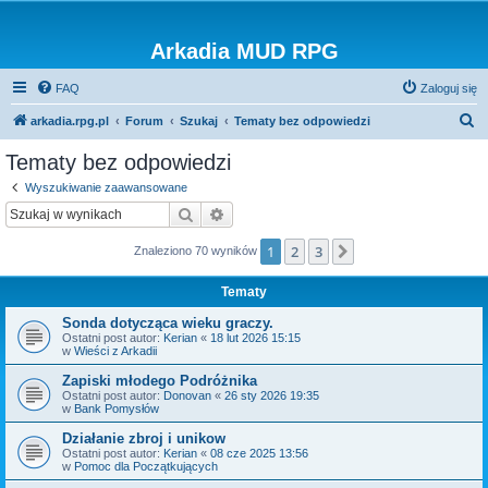
Arkadia MUD RPG
FAQ
Zaloguj się
S
arkadia.rpg.pl
Forum
Szukaj
Tematy bez odpowiedzi
z
Tematy bez odpowiedzi
u
Wyszukiwanie zaawansowane
k
Szukaj
Wyszukiwanie zaawansowane
a
1
2
3
Następna
Znaleziono 70 wyników
j
Tematy
Sonda dotycząca wieku graczy.
Ostatni post autor:
Kerian
«
18 lut 2026 15:15
w
Wieści z Arkadii
Zapiski młodego Podróżnika
Ostatni post autor:
Donovan
«
26 sty 2026 19:35
w
Bank Pomysłów
Działanie zbroj i unikow
Ostatni post autor:
Kerian
«
08 cze 2025 13:56
w
Pomoc dla Początkujących