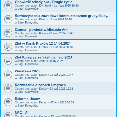
Opowieść arkadyjska - Drugie życie
Ostatni post autor:
Dymhard
«
11 maja 2025 19:20
w
Logi i Opowieści
Stowarzyszenia zawodowe kontra zrzeszone grupy/kluby.
Ostatni post autor:
Bizun
«
12 sie 2024 10:10
w
Bank Pomysłów
Czarna - powieść w klimacie Arki
Ostatni post autor:
Kobu
«
22 kwie 2024 13:46
w
Logi i Opowieści
Zlot w Karak Kraków 12-14.04.2024
Ostatni post autor:
Orchis
«
19 lut 2024 20:10
w
Logi i Opowieści
Zlot Korsarzy ze Skellige, lato 2023
Ostatni post autor:
Jahir
«
09 sty 2024 16:10
w
Logi i Opowieści
Warszawa 2023
Ostatni post autor:
Dogid
«
23 paź 2023 19:47
w
Logi i Opowieści
Rozważania o żonach i mężach
Ostatni post autor:
Dogid
«
23 paź 2023 19:31
w
Logi i Opowieści
Reforma Umow
Ostatni post autor:
Kerian
«
07 wrz 2023 10:53
w
Bank Pomysłów
NPC - AI
Ostatni post autor:
Codex
«
12 maja 2023 22:50