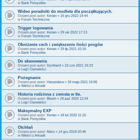
w
Bank Pomysłów
Wideo poradniki do mudleta dla początkujących.
Ostatni post autor:
Kerian
«
16 gru 2022 14:44
w
Forum Techniczne
Trigger logowania
Ostatni post autor:
Kerian
«
29 sie 2022 17:13
w
Forum Techniczne
Obniżenie cech i zwiększenie ilości progów
Ostatni post autor:
Kerian
«
29 lip 2021 10:10
w
Bank Pomysłów
Do skasowania
Ostatni post autor:
Dymhard
«
22 cze 2021 19:23
w
Logi i Opowieści
Pożegnanie
Ostatni post autor:
Hasandara
«
18 maja 2021 19:06
w
Wieści z Arkadii
Historia rodzinna z zemsta w tle.
Ostatni post autor:
Bloom
«
29 paź 2020 12:54
w
Logi i Opowieści
Maksymalny EXP
Ostatni post autor:
Kerian
«
18 lut 2020 11:15
w
Bank Pomysłów
Otchłań
Ostatni post autor:
Maro
«
14 gru 2019 20:46
w
Wieści z Arkadii