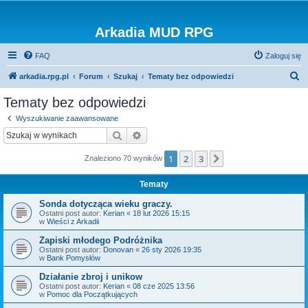
Arkadia MUD RPG
FAQ
Zaloguj się
S
arkadia.rpg.pl
Forum
Szukaj
Tematy bez odpowiedzi
z
Tematy bez odpowiedzi
u
Wyszukiwanie zaawansowane
k
Szukaj
Wyszukiwanie zaawansowane
a
1
2
3
Następna
Znaleziono 70 wyników
j
Tematy
Sonda dotycząca wieku graczy.
Ostatni post autor:
Kerian
«
18 lut 2026 15:15
w
Wieści z Arkadii
Zapiski młodego Podróżnika
Ostatni post autor:
Donovan
«
26 sty 2026 19:35
w
Bank Pomysłów
Działanie zbroj i unikow
Ostatni post autor:
Kerian
«
08 cze 2025 13:56
w
Pomoc dla Początkujących