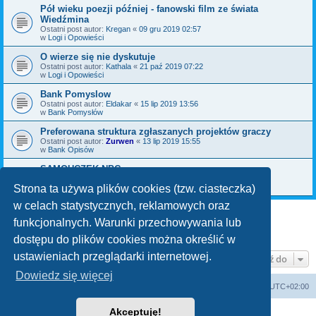
Pół wieku poezji później - fanowski film ze świata
Wiedźmina
Ostatni post autor:
Kregan
«
09 gru 2019 02:57
w
Logi i Opowieści
O wierze się nie dyskutuje
Ostatni post autor:
Kathala
«
21 paź 2019 07:22
w
Logi i Opowieści
Bank Pomyslow
Ostatni post autor:
Eldakar
«
15 lip 2019 13:56
w
Bank Pomysłów
Preferowana struktura zgłaszanych projektów graczy
Ostatni post autor:
Zurwen
«
13 lip 2019 15:55
w
Bank Opisów
SAMOUCZEK NPC
Ostatni post autor:
Bromil
«
06 maja 2019 09:30
w
Bank Pomysłów
Strona ta używa plików cookies (tzw. ciasteczka)
w celach statystycznych, reklamowych oraz
funkcjonalnych. Warunki przechowywania lub
1
2
3
Następna
Znaleziono 70 wyników
dostępu do plików cookies można określić w
ustawieniach przeglądarki internetowej.
Przejdź do
Dowiedz się więcej
arkadia.rpg.pl
Forum
Strefa czasowa
UTC+02:00
Akceptuję!
Technologię dostarcza
phpBB
® Forum Software © phpBB Limited