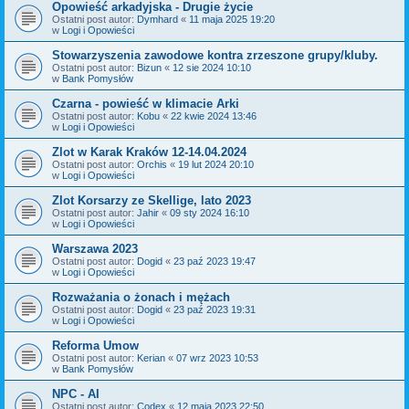
Opowieść arkadyjska - Drugie życie
Ostatni post autor:
Dymhard
«
11 maja 2025 19:20
w
Logi i Opowieści
Stowarzyszenia zawodowe kontra zrzeszone grupy/kluby.
Ostatni post autor:
Bizun
«
12 sie 2024 10:10
w
Bank Pomysłów
Czarna - powieść w klimacie Arki
Ostatni post autor:
Kobu
«
22 kwie 2024 13:46
w
Logi i Opowieści
Zlot w Karak Kraków 12-14.04.2024
Ostatni post autor:
Orchis
«
19 lut 2024 20:10
w
Logi i Opowieści
Zlot Korsarzy ze Skellige, lato 2023
Ostatni post autor:
Jahir
«
09 sty 2024 16:10
w
Logi i Opowieści
Warszawa 2023
Ostatni post autor:
Dogid
«
23 paź 2023 19:47
w
Logi i Opowieści
Rozważania o żonach i mężach
Ostatni post autor:
Dogid
«
23 paź 2023 19:31
w
Logi i Opowieści
Reforma Umow
Ostatni post autor:
Kerian
«
07 wrz 2023 10:53
w
Bank Pomysłów
NPC - AI
Ostatni post autor:
Codex
«
12 maja 2023 22:50