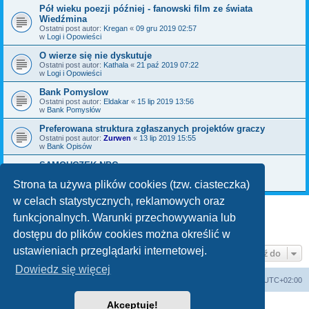
Pół wieku poezji później - fanowski film ze świata
Wiedźmina
Ostatni post autor:
Kregan
«
09 gru 2019 02:57
w
Logi i Opowieści
O wierze się nie dyskutuje
Ostatni post autor:
Kathala
«
21 paź 2019 07:22
w
Logi i Opowieści
Bank Pomyslow
Ostatni post autor:
Eldakar
«
15 lip 2019 13:56
w
Bank Pomysłów
Preferowana struktura zgłaszanych projektów graczy
Ostatni post autor:
Zurwen
«
13 lip 2019 15:55
w
Bank Opisów
SAMOUCZEK NPC
Ostatni post autor:
Bromil
«
06 maja 2019 09:30
w
Bank Pomysłów
Strona ta używa plików cookies (tzw. ciasteczka)
w celach statystycznych, reklamowych oraz
funkcjonalnych. Warunki przechowywania lub
1
2
3
Następna
Znaleziono 70 wyników
dostępu do plików cookies można określić w
ustawieniach przeglądarki internetowej.
Przejdź do
Dowiedz się więcej
arkadia.rpg.pl
Forum
Strefa czasowa
UTC+02:00
Akceptuję!
Technologię dostarcza
phpBB
® Forum Software © phpBB Limited