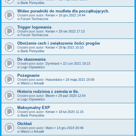
w
Bank Pomysłów
Wideo poradniki do mudleta dla początkujących.
Ostatni post autor:
Kerian
«
16 gru 2022 14:44
w
Forum Techniczne
Trigger logowania
Ostatni post autor:
Kerian
«
29 sie 2022 17:13
w
Forum Techniczne
Obniżenie cech i zwiększenie ilości progów
Ostatni post autor:
Kerian
«
29 lip 2021 10:10
w
Bank Pomysłów
Do skasowania
Ostatni post autor:
Dymhard
«
22 cze 2021 19:23
w
Logi i Opowieści
Pożegnanie
Ostatni post autor:
Hasandara
«
18 maja 2021 19:06
w
Wieści z Arkadii
Historia rodzinna z zemsta w tle.
Ostatni post autor:
Bloom
«
29 paź 2020 12:54
w
Logi i Opowieści
Maksymalny EXP
Ostatni post autor:
Kerian
«
18 lut 2020 11:15
w
Bank Pomysłów
Otchłań
Ostatni post autor:
Maro
«
14 gru 2019 20:46
w
Wieści z Arkadii