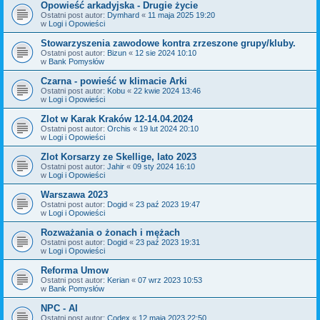
Opowieść arkadyjska - Drugie życie
Ostatni post autor:
Dymhard
«
11 maja 2025 19:20
w
Logi i Opowieści
Stowarzyszenia zawodowe kontra zrzeszone grupy/kluby.
Ostatni post autor:
Bizun
«
12 sie 2024 10:10
w
Bank Pomysłów
Czarna - powieść w klimacie Arki
Ostatni post autor:
Kobu
«
22 kwie 2024 13:46
w
Logi i Opowieści
Zlot w Karak Kraków 12-14.04.2024
Ostatni post autor:
Orchis
«
19 lut 2024 20:10
w
Logi i Opowieści
Zlot Korsarzy ze Skellige, lato 2023
Ostatni post autor:
Jahir
«
09 sty 2024 16:10
w
Logi i Opowieści
Warszawa 2023
Ostatni post autor:
Dogid
«
23 paź 2023 19:47
w
Logi i Opowieści
Rozważania o żonach i mężach
Ostatni post autor:
Dogid
«
23 paź 2023 19:31
w
Logi i Opowieści
Reforma Umow
Ostatni post autor:
Kerian
«
07 wrz 2023 10:53
w
Bank Pomysłów
NPC - AI
Ostatni post autor:
Codex
«
12 maja 2023 22:50