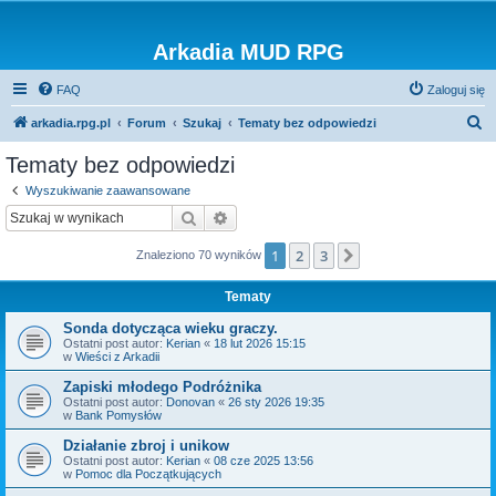
Arkadia MUD RPG
FAQ
Zaloguj się
S
arkadia.rpg.pl
Forum
Szukaj
Tematy bez odpowiedzi
z
Tematy bez odpowiedzi
u
Wyszukiwanie zaawansowane
k
Szukaj
Wyszukiwanie zaawansowane
a
1
2
3
Następna
Znaleziono 70 wyników
j
Tematy
Sonda dotycząca wieku graczy.
Ostatni post autor:
Kerian
«
18 lut 2026 15:15
w
Wieści z Arkadii
Zapiski młodego Podróżnika
Ostatni post autor:
Donovan
«
26 sty 2026 19:35
w
Bank Pomysłów
Działanie zbroj i unikow
Ostatni post autor:
Kerian
«
08 cze 2025 13:56
w
Pomoc dla Początkujących