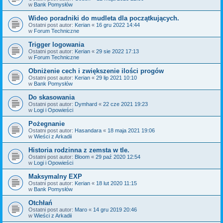
w
Bank Pomysłów
Wideo poradniki do mudleta dla początkujących.
Ostatni post autor:
Kerian
«
16 gru 2022 14:44
w
Forum Techniczne
Trigger logowania
Ostatni post autor:
Kerian
«
29 sie 2022 17:13
w
Forum Techniczne
Obniżenie cech i zwiększenie ilości progów
Ostatni post autor:
Kerian
«
29 lip 2021 10:10
w
Bank Pomysłów
Do skasowania
Ostatni post autor:
Dymhard
«
22 cze 2021 19:23
w
Logi i Opowieści
Pożegnanie
Ostatni post autor:
Hasandara
«
18 maja 2021 19:06
w
Wieści z Arkadii
Historia rodzinna z zemsta w tle.
Ostatni post autor:
Bloom
«
29 paź 2020 12:54
w
Logi i Opowieści
Maksymalny EXP
Ostatni post autor:
Kerian
«
18 lut 2020 11:15
w
Bank Pomysłów
Otchłań
Ostatni post autor:
Maro
«
14 gru 2019 20:46
w
Wieści z Arkadii