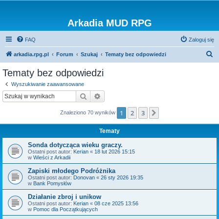
Arkadia MUD RPG
FAQ
Zaloguj się
S
arkadia.rpg.pl
Forum
Szukaj
Tematy bez odpowiedzi
z
Tematy bez odpowiedzi
u
Wyszukiwanie zaawansowane
k
Szukaj
Wyszukiwanie zaawansowane
a
1
2
3
Następna
Znaleziono 70 wyników
j
Tematy
Sonda dotycząca wieku graczy.
Ostatni post autor:
Kerian
«
18 lut 2026 15:15
w
Wieści z Arkadii
Zapiski młodego Podróżnika
Ostatni post autor:
Donovan
«
26 sty 2026 19:35
w
Bank Pomysłów
Działanie zbroj i unikow
Ostatni post autor:
Kerian
«
08 cze 2025 13:56
w
Pomoc dla Początkujących