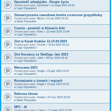
Opowieść arkadyjska - Drugie życie
Ostatni post autor:
Dymhard
«
11 maja 2025 19:20
w
Logi i Opowieści
Stowarzyszenia zawodowe kontra zrzeszone grupy/kluby.
Ostatni post autor:
Bizun
«
12 sie 2024 10:10
w
Bank Pomysłów
Czarna - powieść w klimacie Arki
Ostatni post autor:
Kobu
«
22 kwie 2024 13:46
w
Logi i Opowieści
Zlot w Karak Kraków 12-14.04.2024
Ostatni post autor:
Orchis
«
19 lut 2024 20:10
w
Logi i Opowieści
Zlot Korsarzy ze Skellige, lato 2023
Ostatni post autor:
Jahir
«
09 sty 2024 16:10
w
Logi i Opowieści
Warszawa 2023
Ostatni post autor:
Dogid
«
23 paź 2023 19:47
w
Logi i Opowieści
Rozważania o żonach i mężach
Ostatni post autor:
Dogid
«
23 paź 2023 19:31
w
Logi i Opowieści
Reforma Umow
Ostatni post autor:
Kerian
«
07 wrz 2023 10:53
w
Bank Pomysłów
NPC - AI
Ostatni post autor:
Codex
«
12 maja 2023 22:50