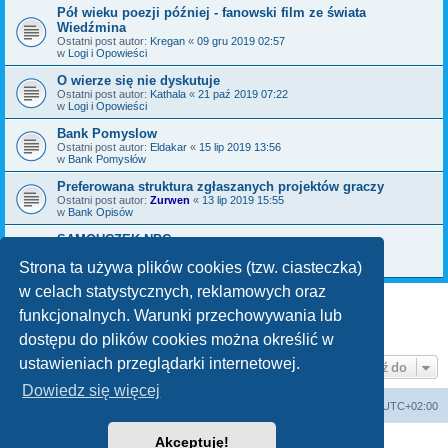
Pół wieku poezji później - fanowski film ze świata
Wiedźmina
Ostatni post autor:
Kregan
«
09 gru 2019 02:57
w
Logi i Opowieści
O wierze się nie dyskutuje
Ostatni post autor:
Kathala
«
21 paź 2019 07:22
w
Logi i Opowieści
Bank Pomyslow
Ostatni post autor:
Eldakar
«
15 lip 2019 13:56
w
Bank Pomysłów
Preferowana struktura zgłaszanych projektów graczy
Ostatni post autor:
Zurwen
«
13 lip 2019 15:55
w
Bank Opisów
SAMOUCZEK NPC
Ostatni post autor:
Bromil
«
06 maja 2019 09:30
w
Bank Pomysłów
Strona ta używa plików cookies (tzw. ciasteczka)
w celach statystycznych, reklamowych oraz
funkcjonalnych. Warunki przechowywania lub
1
2
3
Następna
Znaleziono 70 wyników
dostępu do plików cookies można określić w
ustawieniach przeglądarki internetowej.
Przejdź do
Dowiedz się więcej
arkadia.rpg.pl
Forum
Strefa czasowa
UTC+02:00
Akceptuję!
Technologię dostarcza
phpBB
® Forum Software © phpBB Limited