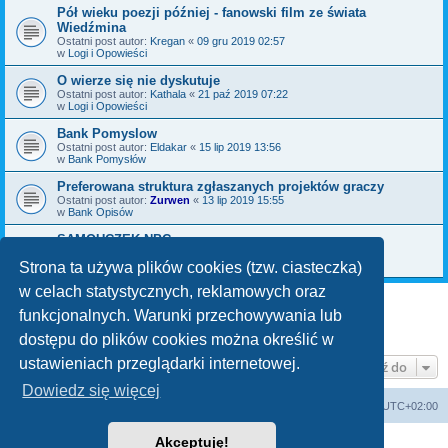
Pół wieku poezji później - fanowski film ze świata
Wiedźmina
Ostatni post autor:
Kregan
«
09 gru 2019 02:57
w
Logi i Opowieści
O wierze się nie dyskutuje
Ostatni post autor:
Kathala
«
21 paź 2019 07:22
w
Logi i Opowieści
Bank Pomyslow
Ostatni post autor:
Eldakar
«
15 lip 2019 13:56
w
Bank Pomysłów
Preferowana struktura zgłaszanych projektów graczy
Ostatni post autor:
Zurwen
«
13 lip 2019 15:55
w
Bank Opisów
SAMOUCZEK NPC
Ostatni post autor:
Bromil
«
06 maja 2019 09:30
w
Bank Pomysłów
Strona ta używa plików cookies (tzw. ciasteczka)
w celach statystycznych, reklamowych oraz
funkcjonalnych. Warunki przechowywania lub
1
2
3
Następna
Znaleziono 70 wyników
dostępu do plików cookies można określić w
ustawieniach przeglądarki internetowej.
Przejdź do
Dowiedz się więcej
arkadia.rpg.pl
Forum
Strefa czasowa
UTC+02:00
Akceptuję!
Technologię dostarcza
phpBB
® Forum Software © phpBB Limited