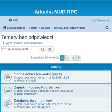
Arkadia MUD RPG
FAQ
Zaloguj się
S
arkadia.rpg.pl
Forum
Szukaj
Tematy bez odpowiedzi
z
Tematy bez odpowiedzi
u
Wyszukiwanie zaawansowane
k
Szukaj
Wyszukiwanie zaawansowane
a
1
2
3
Następna
Znaleziono 70 wyników
j
Tematy
Sonda dotycząca wieku graczy.
Ostatni post autor:
Kerian
«
18 lut 2026 15:15
w
Wieści z Arkadii
Zapiski młodego Podróżnika
Ostatni post autor:
Donovan
«
26 sty 2026 19:35
w
Bank Pomysłów
Działanie zbroj i unikow
Ostatni post autor:
Kerian
«
08 cze 2025 13:56
w
Pomoc dla Początkujących