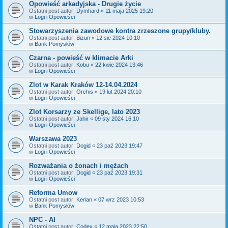
Opowieść arkadyjska - Drugie życie
Ostatni post autor:
Dymhard
«
11 maja 2025 19:20
w
Logi i Opowieści
Stowarzyszenia zawodowe kontra zrzeszone grupy/kluby.
Ostatni post autor:
Bizun
«
12 sie 2024 10:10
w
Bank Pomysłów
Czarna - powieść w klimacie Arki
Ostatni post autor:
Kobu
«
22 kwie 2024 13:46
w
Logi i Opowieści
Zlot w Karak Kraków 12-14.04.2024
Ostatni post autor:
Orchis
«
19 lut 2024 20:10
w
Logi i Opowieści
Zlot Korsarzy ze Skellige, lato 2023
Ostatni post autor:
Jahir
«
09 sty 2024 16:10
w
Logi i Opowieści
Warszawa 2023
Ostatni post autor:
Dogid
«
23 paź 2023 19:47
w
Logi i Opowieści
Rozważania o żonach i mężach
Ostatni post autor:
Dogid
«
23 paź 2023 19:31
w
Logi i Opowieści
Reforma Umow
Ostatni post autor:
Kerian
«
07 wrz 2023 10:53
w
Bank Pomysłów
NPC - AI
Ostatni post autor:
Codex
«
12 maja 2023 22:50