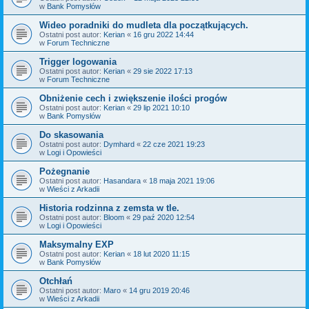
w
Bank Pomysłów
Wideo poradniki do mudleta dla początkujących.
Ostatni post autor:
Kerian
«
16 gru 2022 14:44
w
Forum Techniczne
Trigger logowania
Ostatni post autor:
Kerian
«
29 sie 2022 17:13
w
Forum Techniczne
Obniżenie cech i zwiększenie ilości progów
Ostatni post autor:
Kerian
«
29 lip 2021 10:10
w
Bank Pomysłów
Do skasowania
Ostatni post autor:
Dymhard
«
22 cze 2021 19:23
w
Logi i Opowieści
Pożegnanie
Ostatni post autor:
Hasandara
«
18 maja 2021 19:06
w
Wieści z Arkadii
Historia rodzinna z zemsta w tle.
Ostatni post autor:
Bloom
«
29 paź 2020 12:54
w
Logi i Opowieści
Maksymalny EXP
Ostatni post autor:
Kerian
«
18 lut 2020 11:15
w
Bank Pomysłów
Otchłań
Ostatni post autor:
Maro
«
14 gru 2019 20:46
w
Wieści z Arkadii