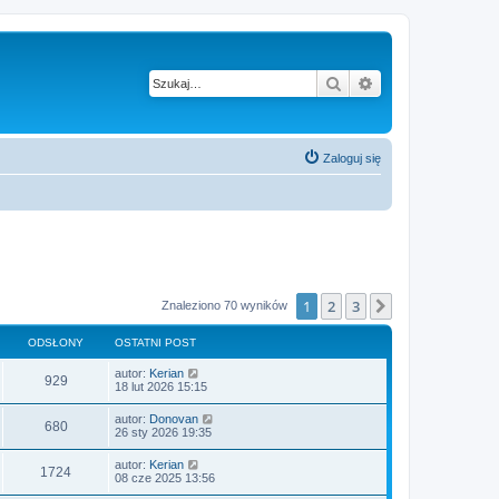
Szukaj
Wyszukiwanie z
Zaloguj się
1
2
3
Następna
Znaleziono 70 wyników
ODSŁONY
OSTATNI POST
O
autor:
Kerian
O
929
s
18 lut 2026 15:15
t
d
a
O
autor:
Donovan
O
680
t
s
26 sty 2026 19:35
s
n
t
i
d
a
O
autor:
Kerian
ł
p
O
1724
t
s
08 cze 2025 13:56
o
s
n
t
s
o
i