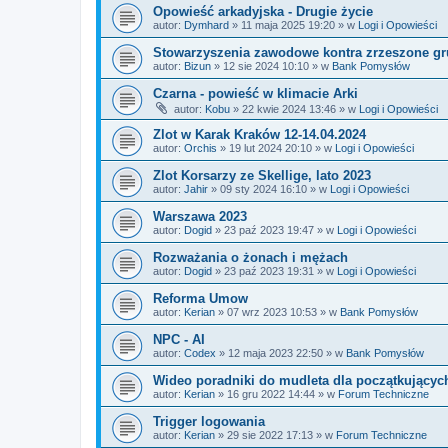
Opowieść arkadyjska - Drugie życie
autor:
Dymhard
»
11 maja 2025 19:20
» w
Logi i Opowieści
Stowarzyszenia zawodowe kontra zrzeszone gr
autor:
Bizun
»
12 sie 2024 10:10
» w
Bank Pomysłów
Czarna - powieść w klimacie Arki
autor:
Kobu
»
22 kwie 2024 13:46
» w
Logi i Opowieści
Zlot w Karak Kraków 12-14.04.2024
autor:
Orchis
»
19 lut 2024 20:10
» w
Logi i Opowieści
Zlot Korsarzy ze Skellige, lato 2023
autor:
Jahir
»
09 sty 2024 16:10
» w
Logi i Opowieści
Warszawa 2023
autor:
Dogid
»
23 paź 2023 19:47
» w
Logi i Opowieści
Rozważania o żonach i mężach
autor:
Dogid
»
23 paź 2023 19:31
» w
Logi i Opowieści
Reforma Umow
autor:
Kerian
»
07 wrz 2023 10:53
» w
Bank Pomysłów
NPC - AI
autor:
Codex
»
12 maja 2023 22:50
» w
Bank Pomysłów
Wideo poradniki do mudleta dla początkującyc
autor:
Kerian
»
16 gru 2022 14:44
» w
Forum Techniczne
Trigger logowania
autor:
Kerian
»
29 sie 2022 17:13
» w
Forum Techniczne