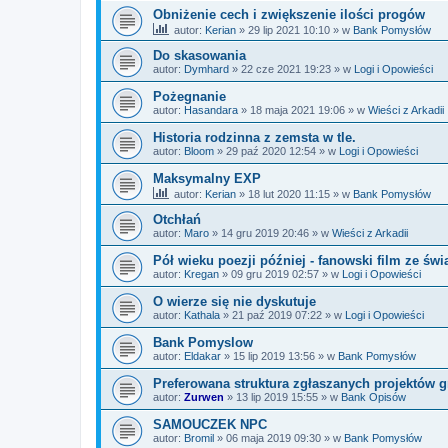
Obniżenie cech i zwiększenie ilości progów
autor:
Kerian
»
29 lip 2021 10:10
» w
Bank Pomysłów
Do skasowania
autor:
Dymhard
»
22 cze 2021 19:23
» w
Logi i Opowieści
Pożegnanie
autor:
Hasandara
»
18 maja 2021 19:06
» w
Wieści z Arkadii
Historia rodzinna z zemsta w tle.
autor:
Bloom
»
29 paź 2020 12:54
» w
Logi i Opowieści
Maksymalny EXP
autor:
Kerian
»
18 lut 2020 11:15
» w
Bank Pomysłów
Otchłań
autor:
Maro
»
14 gru 2019 20:46
» w
Wieści z Arkadii
Pół wieku poezji później - fanowski film ze św
autor:
Kregan
»
09 gru 2019 02:57
» w
Logi i Opowieści
O wierze się nie dyskutuje
autor:
Kathala
»
21 paź 2019 07:22
» w
Logi i Opowieści
Bank Pomyslow
autor:
Eldakar
»
15 lip 2019 13:56
» w
Bank Pomysłów
Preferowana struktura zgłaszanych projektów g
autor:
Zurwen
»
13 lip 2019 15:55
» w
Bank Opisów
SAMOUCZEK NPC
autor:
Bromil
»
06 maja 2019 09:30
» w
Bank Pomysłów