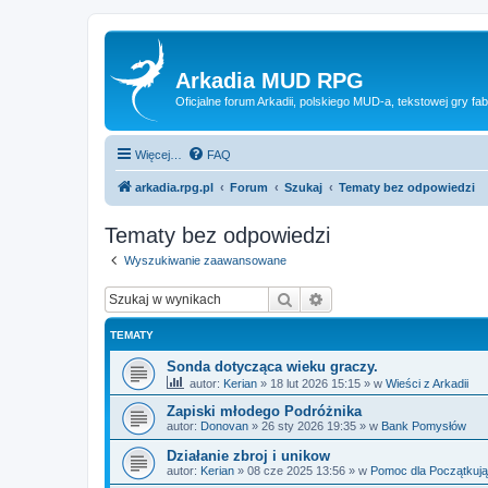
Arkadia MUD RPG
Oficjalne forum Arkadii, polskiego MUD-a, tekstowej gry fab
Więcej…
FAQ
arkadia.rpg.pl
Forum
Szukaj
Tematy bez odpowiedzi
Tematy bez odpowiedzi
Wyszukiwanie zaawansowane
Szukaj
Wyszukiwanie zaawan
TEMATY
Sonda dotycząca wieku graczy.
autor:
Kerian
»
18 lut 2026 15:15
» w
Wieści z Arkadii
Zapiski młodego Podróżnika
autor:
Donovan
»
26 sty 2026 19:35
» w
Bank Pomysłów
Działanie zbroj i unikow
autor:
Kerian
»
08 cze 2025 13:56
» w
Pomoc dla Początkuj