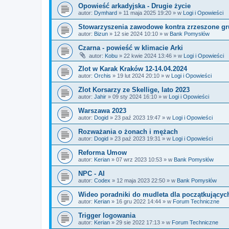
Opowieść arkadyjska - Drugie życie
autor:
Dymhard
»
11 maja 2025 19:20
» w
Logi i Opowieści
Stowarzyszenia zawodowe kontra zrzeszone gr
autor:
Bizun
»
12 sie 2024 10:10
» w
Bank Pomysłów
Czarna - powieść w klimacie Arki
autor:
Kobu
»
22 kwie 2024 13:46
» w
Logi i Opowieści
Zlot w Karak Kraków 12-14.04.2024
autor:
Orchis
»
19 lut 2024 20:10
» w
Logi i Opowieści
Zlot Korsarzy ze Skellige, lato 2023
autor:
Jahir
»
09 sty 2024 16:10
» w
Logi i Opowieści
Warszawa 2023
autor:
Dogid
»
23 paź 2023 19:47
» w
Logi i Opowieści
Rozważania o żonach i mężach
autor:
Dogid
»
23 paź 2023 19:31
» w
Logi i Opowieści
Reforma Umow
autor:
Kerian
»
07 wrz 2023 10:53
» w
Bank Pomysłów
NPC - AI
autor:
Codex
»
12 maja 2023 22:50
» w
Bank Pomysłów
Wideo poradniki do mudleta dla początkującyc
autor:
Kerian
»
16 gru 2022 14:44
» w
Forum Techniczne
Trigger logowania
autor:
Kerian
»
29 sie 2022 17:13
» w
Forum Techniczne