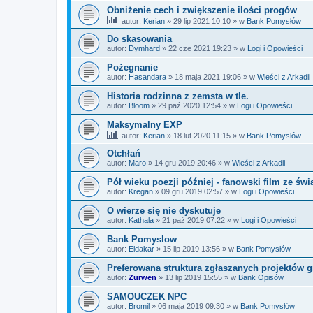
Obniżenie cech i zwiększenie ilości progów
autor:
Kerian
»
29 lip 2021 10:10
» w
Bank Pomysłów
Do skasowania
autor:
Dymhard
»
22 cze 2021 19:23
» w
Logi i Opowieści
Pożegnanie
autor:
Hasandara
»
18 maja 2021 19:06
» w
Wieści z Arkadii
Historia rodzinna z zemsta w tle.
autor:
Bloom
»
29 paź 2020 12:54
» w
Logi i Opowieści
Maksymalny EXP
autor:
Kerian
»
18 lut 2020 11:15
» w
Bank Pomysłów
Otchłań
autor:
Maro
»
14 gru 2019 20:46
» w
Wieści z Arkadii
Pół wieku poezji później - fanowski film ze św
autor:
Kregan
»
09 gru 2019 02:57
» w
Logi i Opowieści
O wierze się nie dyskutuje
autor:
Kathala
»
21 paź 2019 07:22
» w
Logi i Opowieści
Bank Pomyslow
autor:
Eldakar
»
15 lip 2019 13:56
» w
Bank Pomysłów
Preferowana struktura zgłaszanych projektów g
autor:
Zurwen
»
13 lip 2019 15:55
» w
Bank Opisów
SAMOUCZEK NPC
autor:
Bromil
»
06 maja 2019 09:30
» w
Bank Pomysłów