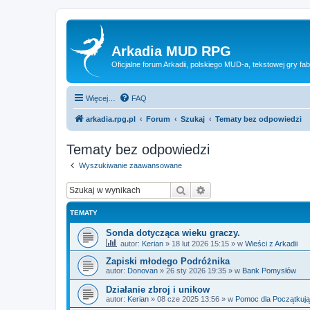
Arkadia MUD RPG
Oficjalne forum Arkadii, polskiego MUD-a, tekstowej gry fab
Więcej…
FAQ
arkadia.rpg.pl
Forum
Szukaj
Tematy bez odpowiedzi
Tematy bez odpowiedzi
Wyszukiwanie zaawansowane
Szukaj
Wyszukiwanie zaawan
TEMATY
Sonda dotycząca wieku graczy.
autor:
Kerian
»
18 lut 2026 15:15
» w
Wieści z Arkadii
Zapiski młodego Podróżnika
autor:
Donovan
»
26 sty 2026 19:35
» w
Bank Pomysłów
Działanie zbroj i unikow
autor:
Kerian
»
08 cze 2025 13:56
» w
Pomoc dla Początkuj