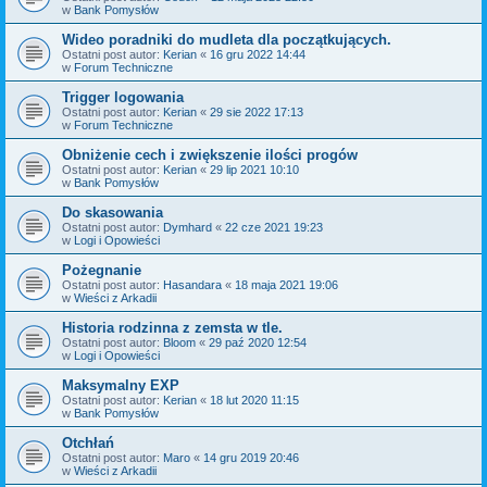
w
Bank Pomysłów
Wideo poradniki do mudleta dla początkujących.
Ostatni post autor:
Kerian
«
16 gru 2022 14:44
w
Forum Techniczne
Trigger logowania
Ostatni post autor:
Kerian
«
29 sie 2022 17:13
w
Forum Techniczne
Obniżenie cech i zwiększenie ilości progów
Ostatni post autor:
Kerian
«
29 lip 2021 10:10
w
Bank Pomysłów
Do skasowania
Ostatni post autor:
Dymhard
«
22 cze 2021 19:23
w
Logi i Opowieści
Pożegnanie
Ostatni post autor:
Hasandara
«
18 maja 2021 19:06
w
Wieści z Arkadii
Historia rodzinna z zemsta w tle.
Ostatni post autor:
Bloom
«
29 paź 2020 12:54
w
Logi i Opowieści
Maksymalny EXP
Ostatni post autor:
Kerian
«
18 lut 2020 11:15
w
Bank Pomysłów
Otchłań
Ostatni post autor:
Maro
«
14 gru 2019 20:46
w
Wieści z Arkadii