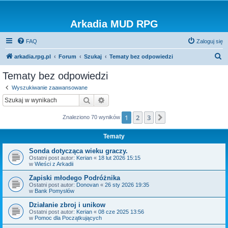
Arkadia MUD RPG
FAQ
Zaloguj się
S
arkadia.rpg.pl
Forum
Szukaj
Tematy bez odpowiedzi
z
Tematy bez odpowiedzi
u
Wyszukiwanie zaawansowane
k
Szukaj
Wyszukiwanie zaawansowane
a
1
2
3
Następna
Znaleziono 70 wyników
j
Tematy
Sonda dotycząca wieku graczy.
Ostatni post autor:
Kerian
«
18 lut 2026 15:15
w
Wieści z Arkadii
Zapiski młodego Podróżnika
Ostatni post autor:
Donovan
«
26 sty 2026 19:35
w
Bank Pomysłów
Działanie zbroj i unikow
Ostatni post autor:
Kerian
«
08 cze 2025 13:56
w
Pomoc dla Początkujących