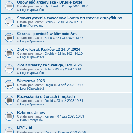
Opowieść arkadyjska - Drugie życie
Ostatni post autor:
Dymhard
«
11 maja 2025 19:20
w
Logi i Opowieści
Stowarzyszenia zawodowe kontra zrzeszone grupy/kluby.
Ostatni post autor:
Bizun
«
12 sie 2024 10:10
w
Bank Pomysłów
Czarna - powieść w klimacie Arki
Ostatni post autor:
Kobu
«
22 kwie 2024 13:46
w
Logi i Opowieści
Zlot w Karak Kraków 12-14.04.2024
Ostatni post autor:
Orchis
«
19 lut 2024 20:10
w
Logi i Opowieści
Zlot Korsarzy ze Skellige, lato 2023
Ostatni post autor:
Jahir
«
09 sty 2024 16:10
w
Logi i Opowieści
Warszawa 2023
Ostatni post autor:
Dogid
«
23 paź 2023 19:47
w
Logi i Opowieści
Rozważania o żonach i mężach
Ostatni post autor:
Dogid
«
23 paź 2023 19:31
w
Logi i Opowieści
Reforma Umow
Ostatni post autor:
Kerian
«
07 wrz 2023 10:53
w
Bank Pomysłów
NPC - AI
Ostatni post autor:
Codex
«
12 maja 2023 22:50