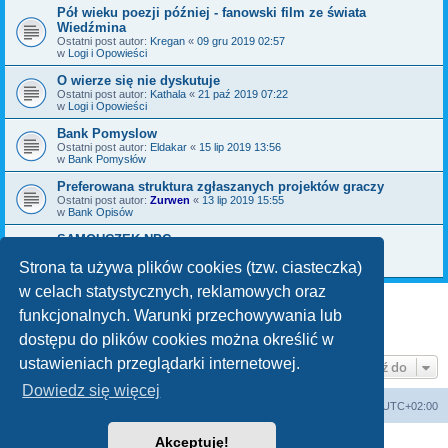
Pół wieku poezji później - fanowski film ze świata
Wiedźmina
Ostatni post autor:
Kregan
«
09 gru 2019 02:57
w
Logi i Opowieści
O wierze się nie dyskutuje
Ostatni post autor:
Kathala
«
21 paź 2019 07:22
w
Logi i Opowieści
Bank Pomyslow
Ostatni post autor:
Eldakar
«
15 lip 2019 13:56
w
Bank Pomysłów
Preferowana struktura zgłaszanych projektów graczy
Ostatni post autor:
Zurwen
«
13 lip 2019 15:55
w
Bank Opisów
SAMOUCZEK NPC
Ostatni post autor:
Bromil
«
06 maja 2019 09:30
w
Bank Pomysłów
Strona ta używa plików cookies (tzw. ciasteczka)
w celach statystycznych, reklamowych oraz
funkcjonalnych. Warunki przechowywania lub
1
2
3
Następna
Znaleziono 70 wyników
dostępu do plików cookies można określić w
ustawieniach przeglądarki internetowej.
Przejdź do
Dowiedz się więcej
arkadia.rpg.pl
Forum
Strefa czasowa
UTC+02:00
Akceptuję!
Technologię dostarcza
phpBB
® Forum Software © phpBB Limited