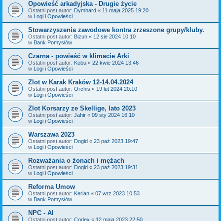
Opowieść arkadyjska - Drugie życie
Ostatni post autor:
Dymhard
«
11 maja 2025 19:20
w
Logi i Opowieści
Stowarzyszenia zawodowe kontra zrzeszone grupy/kluby.
Ostatni post autor:
Bizun
«
12 sie 2024 10:10
w
Bank Pomysłów
Czarna - powieść w klimacie Arki
Ostatni post autor:
Kobu
«
22 kwie 2024 13:46
w
Logi i Opowieści
Zlot w Karak Kraków 12-14.04.2024
Ostatni post autor:
Orchis
«
19 lut 2024 20:10
w
Logi i Opowieści
Zlot Korsarzy ze Skellige, lato 2023
Ostatni post autor:
Jahir
«
09 sty 2024 16:10
w
Logi i Opowieści
Warszawa 2023
Ostatni post autor:
Dogid
«
23 paź 2023 19:47
w
Logi i Opowieści
Rozważania o żonach i mężach
Ostatni post autor:
Dogid
«
23 paź 2023 19:31
w
Logi i Opowieści
Reforma Umow
Ostatni post autor:
Kerian
«
07 wrz 2023 10:53
w
Bank Pomysłów
NPC - AI
Ostatni post autor:
Codex
«
12 maja 2023 22:50