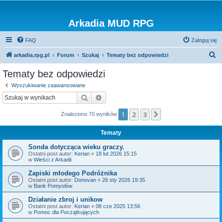
Arkadia MUD RPG
FAQ
Zaloguj się
S
arkadia.rpg.pl
Forum
Szukaj
Tematy bez odpowiedzi
z
Tematy bez odpowiedzi
u
Wyszukiwanie zaawansowane
k
Szukaj
Wyszukiwanie zaawansowane
a
1
2
3
Następna
Znaleziono 70 wyników
j
Tematy
Sonda dotycząca wieku graczy.
Ostatni post autor:
Kerian
«
18 lut 2026 15:15
w
Wieści z Arkadii
Zapiski młodego Podróżnika
Ostatni post autor:
Donovan
«
26 sty 2026 19:35
w
Bank Pomysłów
Działanie zbroj i unikow
Ostatni post autor:
Kerian
«
08 cze 2025 13:56
w
Pomoc dla Początkujących