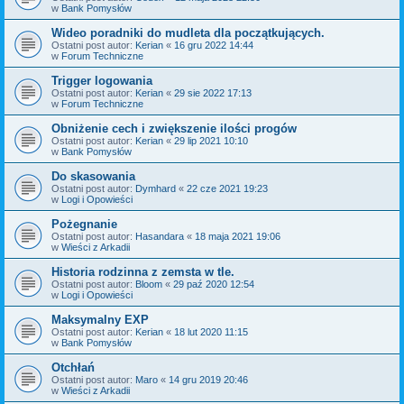
w
Bank Pomysłów
Wideo poradniki do mudleta dla początkujących.
Ostatni post autor:
Kerian
«
16 gru 2022 14:44
w
Forum Techniczne
Trigger logowania
Ostatni post autor:
Kerian
«
29 sie 2022 17:13
w
Forum Techniczne
Obniżenie cech i zwiększenie ilości progów
Ostatni post autor:
Kerian
«
29 lip 2021 10:10
w
Bank Pomysłów
Do skasowania
Ostatni post autor:
Dymhard
«
22 cze 2021 19:23
w
Logi i Opowieści
Pożegnanie
Ostatni post autor:
Hasandara
«
18 maja 2021 19:06
w
Wieści z Arkadii
Historia rodzinna z zemsta w tle.
Ostatni post autor:
Bloom
«
29 paź 2020 12:54
w
Logi i Opowieści
Maksymalny EXP
Ostatni post autor:
Kerian
«
18 lut 2020 11:15
w
Bank Pomysłów
Otchłań
Ostatni post autor:
Maro
«
14 gru 2019 20:46
w
Wieści z Arkadii