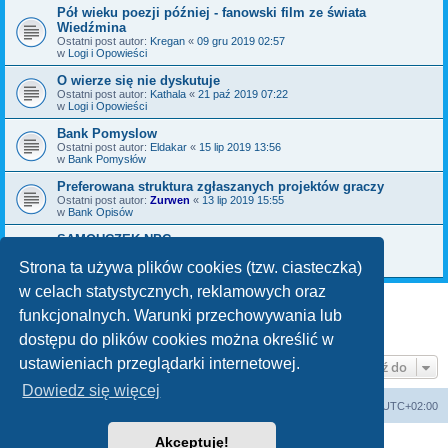
Pół wieku poezji później - fanowski film ze świata
Wiedźmina
Ostatni post autor:
Kregan
«
09 gru 2019 02:57
w
Logi i Opowieści
O wierze się nie dyskutuje
Ostatni post autor:
Kathala
«
21 paź 2019 07:22
w
Logi i Opowieści
Bank Pomyslow
Ostatni post autor:
Eldakar
«
15 lip 2019 13:56
w
Bank Pomysłów
Preferowana struktura zgłaszanych projektów graczy
Ostatni post autor:
Zurwen
«
13 lip 2019 15:55
w
Bank Opisów
SAMOUCZEK NPC
Ostatni post autor:
Bromil
«
06 maja 2019 09:30
w
Bank Pomysłów
Strona ta używa plików cookies (tzw. ciasteczka)
w celach statystycznych, reklamowych oraz
funkcjonalnych. Warunki przechowywania lub
1
2
3
Następna
Znaleziono 70 wyników
dostępu do plików cookies można określić w
ustawieniach przeglądarki internetowej.
Przejdź do
Dowiedz się więcej
arkadia.rpg.pl
Forum
Strefa czasowa
UTC+02:00
Akceptuję!
Technologię dostarcza
phpBB
® Forum Software © phpBB Limited