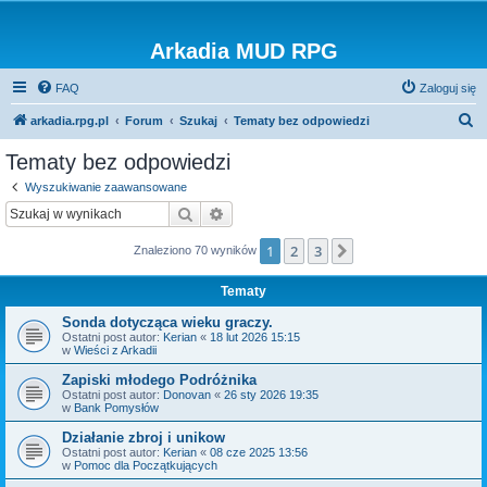
Arkadia MUD RPG
FAQ
Zaloguj się
S
arkadia.rpg.pl
Forum
Szukaj
Tematy bez odpowiedzi
z
Tematy bez odpowiedzi
u
Wyszukiwanie zaawansowane
k
Szukaj
Wyszukiwanie zaawansowane
a
1
2
3
Następna
Znaleziono 70 wyników
j
Tematy
Sonda dotycząca wieku graczy.
Ostatni post autor:
Kerian
«
18 lut 2026 15:15
w
Wieści z Arkadii
Zapiski młodego Podróżnika
Ostatni post autor:
Donovan
«
26 sty 2026 19:35
w
Bank Pomysłów
Działanie zbroj i unikow
Ostatni post autor:
Kerian
«
08 cze 2025 13:56
w
Pomoc dla Początkujących