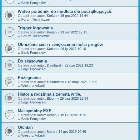
w
Bank Pomysłów
Wideo poradniki do mudleta dla początkujących.
Ostatni post autor:
Kerian
«
16 gru 2022 14:44
w
Forum Techniczne
Trigger logowania
Ostatni post autor:
Kerian
«
29 sie 2022 17:13
w
Forum Techniczne
Obniżenie cech i zwiększenie ilości progów
Ostatni post autor:
Kerian
«
29 lip 2021 10:10
w
Bank Pomysłów
Do skasowania
Ostatni post autor:
Dymhard
«
22 cze 2021 19:23
w
Logi i Opowieści
Pożegnanie
Ostatni post autor:
Hasandara
«
18 maja 2021 19:06
w
Wieści z Arkadii
Historia rodzinna z zemsta w tle.
Ostatni post autor:
Bloom
«
29 paź 2020 12:54
w
Logi i Opowieści
Maksymalny EXP
Ostatni post autor:
Kerian
«
18 lut 2020 11:15
w
Bank Pomysłów
Otchłań
Ostatni post autor:
Maro
«
14 gru 2019 20:46
w
Wieści z Arkadii