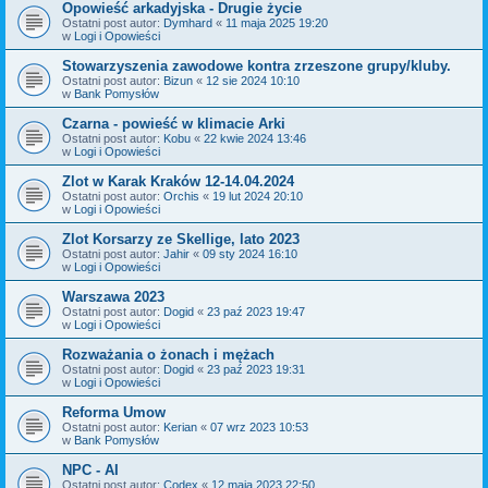
Opowieść arkadyjska - Drugie życie
Ostatni post autor:
Dymhard
«
11 maja 2025 19:20
w
Logi i Opowieści
Stowarzyszenia zawodowe kontra zrzeszone grupy/kluby.
Ostatni post autor:
Bizun
«
12 sie 2024 10:10
w
Bank Pomysłów
Czarna - powieść w klimacie Arki
Ostatni post autor:
Kobu
«
22 kwie 2024 13:46
w
Logi i Opowieści
Zlot w Karak Kraków 12-14.04.2024
Ostatni post autor:
Orchis
«
19 lut 2024 20:10
w
Logi i Opowieści
Zlot Korsarzy ze Skellige, lato 2023
Ostatni post autor:
Jahir
«
09 sty 2024 16:10
w
Logi i Opowieści
Warszawa 2023
Ostatni post autor:
Dogid
«
23 paź 2023 19:47
w
Logi i Opowieści
Rozważania o żonach i mężach
Ostatni post autor:
Dogid
«
23 paź 2023 19:31
w
Logi i Opowieści
Reforma Umow
Ostatni post autor:
Kerian
«
07 wrz 2023 10:53
w
Bank Pomysłów
NPC - AI
Ostatni post autor:
Codex
«
12 maja 2023 22:50