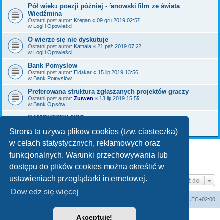
Pół wieku poezji później - fanowski film ze świata
Wiedźmina
Ostatni post autor:
Kregan
«
09 gru 2019 02:57
w
Logi i Opowieści
O wierze się nie dyskutuje
Ostatni post autor:
Kathala
«
21 paź 2019 07:22
w
Logi i Opowieści
Bank Pomyslow
Ostatni post autor:
Eldakar
«
15 lip 2019 13:56
w
Bank Pomysłów
Preferowana struktura zgłaszanych projektów graczy
Ostatni post autor:
Zurwen
«
13 lip 2019 15:55
w
Bank Opisów
SAMOUCZEK NPC
Ostatni post autor:
Bromil
«
06 maja 2019 09:30
w
Bank Pomysłów
Strona ta używa plików cookies (tzw. ciasteczka)
w celach statystycznych, reklamowych oraz
funkcjonalnych. Warunki przechowywania lub
1
2
3
Następna
Znaleziono 70 wyników
dostępu do plików cookies można określić w
ustawieniach przeglądarki internetowej.
Przejdź do
Dowiedz się więcej
arkadia.rpg.pl
Forum
Strefa czasowa
UTC+02:00
Akceptuję!
Technologię dostarcza
phpBB
® Forum Software © phpBB Limited