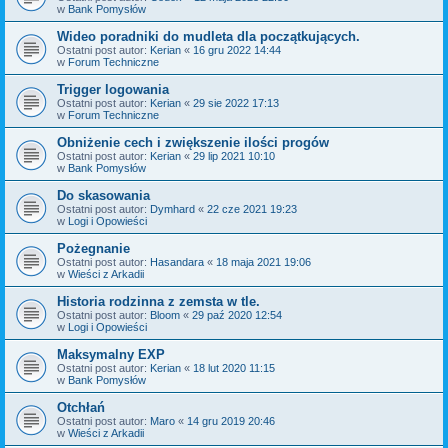
w
Bank Pomysłów
Wideo poradniki do mudleta dla początkujących.
Ostatni post autor:
Kerian
«
16 gru 2022 14:44
w
Forum Techniczne
Trigger logowania
Ostatni post autor:
Kerian
«
29 sie 2022 17:13
w
Forum Techniczne
Obniżenie cech i zwiększenie ilości progów
Ostatni post autor:
Kerian
«
29 lip 2021 10:10
w
Bank Pomysłów
Do skasowania
Ostatni post autor:
Dymhard
«
22 cze 2021 19:23
w
Logi i Opowieści
Pożegnanie
Ostatni post autor:
Hasandara
«
18 maja 2021 19:06
w
Wieści z Arkadii
Historia rodzinna z zemsta w tle.
Ostatni post autor:
Bloom
«
29 paź 2020 12:54
w
Logi i Opowieści
Maksymalny EXP
Ostatni post autor:
Kerian
«
18 lut 2020 11:15
w
Bank Pomysłów
Otchłań
Ostatni post autor:
Maro
«
14 gru 2019 20:46
w
Wieści z Arkadii