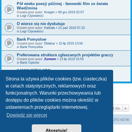
Pół wieku poezji później - fanowski film ze świata
Wiedźmina
Ostatni post autor:
Kregan
«
09 gru 2019 02:57
w
Logi i Opowieści
O wierze się nie dyskutuje
Ostatni post autor:
Kathala
«
21 paź 2019 07:22
w
Logi i Opowieści
Bank Pomyslow
Ostatni post autor:
Eldakar
«
15 lip 2019 13:56
w
Bank Pomysłów
Preferowana struktura zgłaszanych projektów graczy
Ostatni post autor:
Zurwen
«
13 lip 2019 15:55
w
Bank Opisów
SAMOUCZEK NPC
Ostatni post autor:
Bromil
«
06 maja 2019 09:30
w
Bank Pomysłów
Strona ta używa plików cookies (tzw. ciasteczka)
w celach statystycznych, reklamowych oraz
funkcjonalnych. Warunki przechowywania lub
1
2
3
Następna
Znaleziono 70 wyników
dostępu do plików cookies można określić w
ustawieniach przeglądarki internetowej.
Przejdź do
Dowiedz się więcej
arkadia.rpg.pl
Forum
Strefa czasowa
UTC+02:00
Akceptuję!
Technologię dostarcza
phpBB
® Forum Software © phpBB Limited