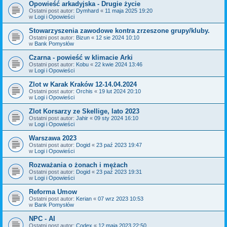
Opowieść arkadyjska - Drugie życie
Ostatni post autor:
Dymhard
«
11 maja 2025 19:20
w
Logi i Opowieści
Stowarzyszenia zawodowe kontra zrzeszone grupy/kluby.
Ostatni post autor:
Bizun
«
12 sie 2024 10:10
w
Bank Pomysłów
Czarna - powieść w klimacie Arki
Ostatni post autor:
Kobu
«
22 kwie 2024 13:46
w
Logi i Opowieści
Zlot w Karak Kraków 12-14.04.2024
Ostatni post autor:
Orchis
«
19 lut 2024 20:10
w
Logi i Opowieści
Zlot Korsarzy ze Skellige, lato 2023
Ostatni post autor:
Jahir
«
09 sty 2024 16:10
w
Logi i Opowieści
Warszawa 2023
Ostatni post autor:
Dogid
«
23 paź 2023 19:47
w
Logi i Opowieści
Rozważania o żonach i mężach
Ostatni post autor:
Dogid
«
23 paź 2023 19:31
w
Logi i Opowieści
Reforma Umow
Ostatni post autor:
Kerian
«
07 wrz 2023 10:53
w
Bank Pomysłów
NPC - AI
Ostatni post autor:
Codex
«
12 maja 2023 22:50