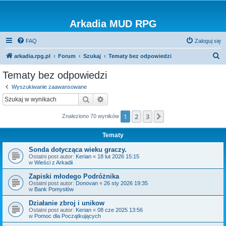
Arkadia MUD RPG
FAQ
Zaloguj się
S
arkadia.rpg.pl
Forum
Szukaj
Tematy bez odpowiedzi
z
Tematy bez odpowiedzi
u
Wyszukiwanie zaawansowane
k
Szukaj
Wyszukiwanie zaawansowane
a
1
2
3
Następna
Znaleziono 70 wyników
j
Tematy
Sonda dotycząca wieku graczy.
Ostatni post autor:
Kerian
«
18 lut 2026 15:15
w
Wieści z Arkadii
Zapiski młodego Podróżnika
Ostatni post autor:
Donovan
«
26 sty 2026 19:35
w
Bank Pomysłów
Działanie zbroj i unikow
Ostatni post autor:
Kerian
«
08 cze 2025 13:56
w
Pomoc dla Początkujących