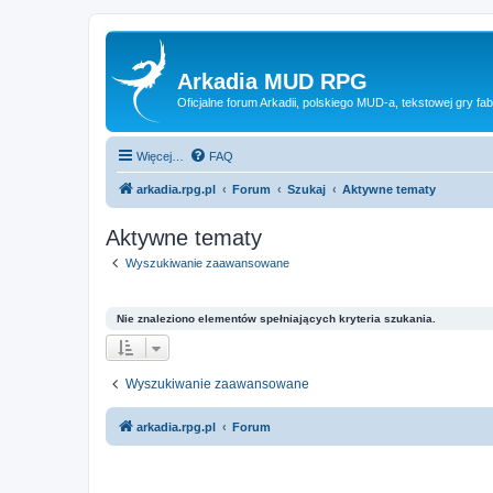
Arkadia MUD RPG
Oficjalne forum Arkadii, polskiego MUD-a, tekstowej gry fab
Więcej…
FAQ
arkadia.rpg.pl
Forum
Szukaj
Aktywne tematy
Aktywne tematy
Wyszukiwanie zaawansowane
Nie znaleziono elementów spełniających kryteria szukania.
Wyszukiwanie zaawansowane
arkadia.rpg.pl
Forum