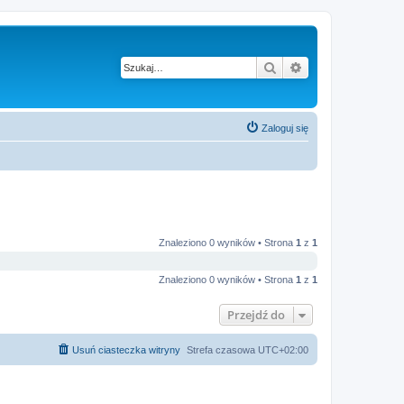
Szukaj
Wyszukiwanie z
Zaloguj się
Znaleziono 0 wyników • Strona
1
z
1
Znaleziono 0 wyników • Strona
1
z
1
Przejdź do
Usuń ciasteczka witryny
Strefa czasowa
UTC+02:00