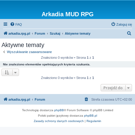
Arkadia MUD RPG
FAQ
Zaloguj się
S
arkadia.rpg.pl
Forum
Szukaj
Aktywne tematy
z
Aktywne tematy
u
Wyszukiwanie zaawansowane
k
Znaleziono 0 wyników • Strona
1
z
1
a
Nie znaleziono elementów spełniających kryteria szukania.
j
Znaleziono 0 wyników • Strona
1
z
1
Przejdź do
arkadia.rpg.pl
Forum
Strefa czasowa
UTC+02:00
Technologię dostarcza
phpBB
® Forum Software © phpBB Limited
Polski pakiet językowy dostarcza
phpBB.pl
Zasady ochrony danych osobowych
|
Regulamin