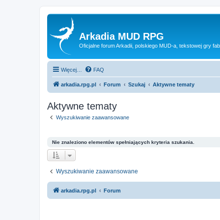
Arkadia MUD RPG
Oficjalne forum Arkadii, polskiego MUD-a, tekstowej gry fab
Więcej…
FAQ
arkadia.rpg.pl
Forum
Szukaj
Aktywne tematy
Aktywne tematy
Wyszukiwanie zaawansowane
Nie znaleziono elementów spełniających kryteria szukania.
Wyszukiwanie zaawansowane
arkadia.rpg.pl
Forum