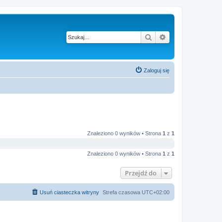
Szukaj
Wyszukiwanie z
Zaloguj się
Znaleziono 0 wyników • Strona
1
z
1
Znaleziono 0 wyników • Strona
1
z
1
Przejdź do
Usuń ciasteczka witryny
Strefa czasowa
UTC+02:00