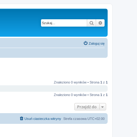
Szukaj
Wyszukiwanie z
Zaloguj się
Znaleziono 0 wyników • Strona
1
z
1
Znaleziono 0 wyników • Strona
1
z
1
Przejdź do
Usuń ciasteczka witryny
Strefa czasowa
UTC+02:00