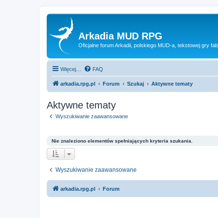
Arkadia MUD RPG
Oficjalne forum Arkadii, polskiego MUD-a, tekstowej gry fab
Więcej…
FAQ
arkadia.rpg.pl
Forum
Szukaj
Aktywne tematy
Aktywne tematy
Wyszukiwanie zaawansowane
Nie znaleziono elementów spełniających kryteria szukania.
Wyszukiwanie zaawansowane
arkadia.rpg.pl
Forum