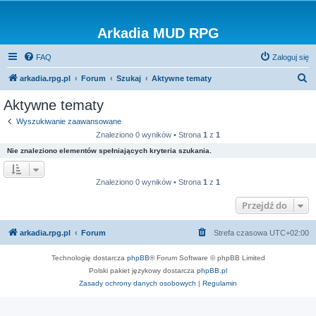
Arkadia MUD RPG
FAQ
Zaloguj się
S
arkadia.rpg.pl
Forum
Szukaj
Aktywne tematy
z
Aktywne tematy
u
Wyszukiwanie zaawansowane
k
Znaleziono 0 wyników • Strona
1
z
1
a
Nie znaleziono elementów spełniających kryteria szukania.
j
Znaleziono 0 wyników • Strona
1
z
1
Przejdź do
arkadia.rpg.pl
Forum
Strefa czasowa
UTC+02:00
Technologię dostarcza
phpBB
® Forum Software © phpBB Limited
Polski pakiet językowy dostarcza
phpBB.pl
Zasady ochrony danych osobowych
|
Regulamin