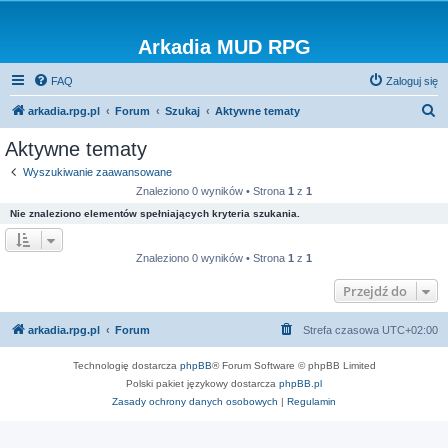
Arkadia MUD RPG
FAQ
Zaloguj się
S
arkadia.rpg.pl
Forum
Szukaj
Aktywne tematy
z
Aktywne tematy
u
Wyszukiwanie zaawansowane
k
Znaleziono 0 wyników • Strona
1
z
1
a
Nie znaleziono elementów spełniających kryteria szukania.
j
Znaleziono 0 wyników • Strona
1
z
1
Przejdź do
arkadia.rpg.pl
Forum
Strefa czasowa
UTC+02:00
Technologię dostarcza
phpBB
® Forum Software © phpBB Limited
Polski pakiet językowy dostarcza
phpBB.pl
Zasady ochrony danych osobowych
|
Regulamin