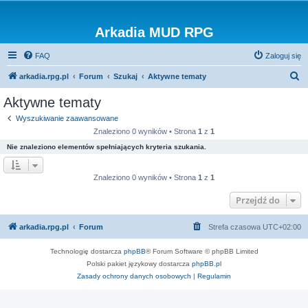
Arkadia MUD RPG
FAQ
Zaloguj się
S
arkadia.rpg.pl
Forum
Szukaj
Aktywne tematy
z
Aktywne tematy
u
Wyszukiwanie zaawansowane
k
Znaleziono 0 wyników • Strona
1
z
1
a
Nie znaleziono elementów spełniających kryteria szukania.
j
Znaleziono 0 wyników • Strona
1
z
1
Przejdź do
arkadia.rpg.pl
Forum
Strefa czasowa
UTC+02:00
Technologię dostarcza
phpBB
® Forum Software © phpBB Limited
Polski pakiet językowy dostarcza
phpBB.pl
Zasady ochrony danych osobowych
|
Regulamin