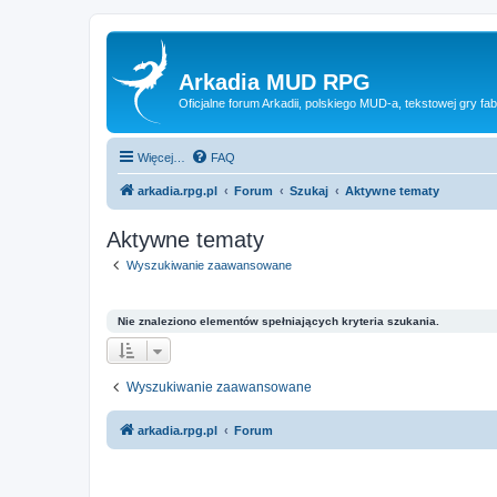
Arkadia MUD RPG
Oficjalne forum Arkadii, polskiego MUD-a, tekstowej gry fab
Więcej…
FAQ
arkadia.rpg.pl
Forum
Szukaj
Aktywne tematy
Aktywne tematy
Wyszukiwanie zaawansowane
Nie znaleziono elementów spełniających kryteria szukania.
Wyszukiwanie zaawansowane
arkadia.rpg.pl
Forum