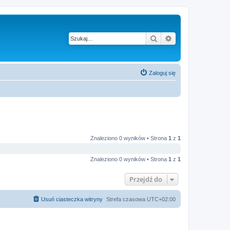
Szukaj
Wyszukiwanie z
Zaloguj się
Znaleziono 0 wyników • Strona
1
z
1
Znaleziono 0 wyników • Strona
1
z
1
Przejdź do
Usuń ciasteczka witryny
Strefa czasowa
UTC+02:00