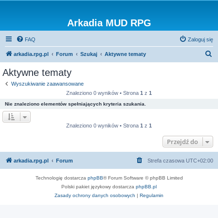
Arkadia MUD RPG
FAQ
Zaloguj się
S
arkadia.rpg.pl
Forum
Szukaj
Aktywne tematy
z
Aktywne tematy
u
Wyszukiwanie zaawansowane
k
Znaleziono 0 wyników • Strona
1
z
1
a
Nie znaleziono elementów spełniających kryteria szukania.
j
Znaleziono 0 wyników • Strona
1
z
1
Przejdź do
arkadia.rpg.pl
Forum
Strefa czasowa
UTC+02:00
Technologię dostarcza
phpBB
® Forum Software © phpBB Limited
Polski pakiet językowy dostarcza
phpBB.pl
Zasady ochrony danych osobowych
|
Regulamin