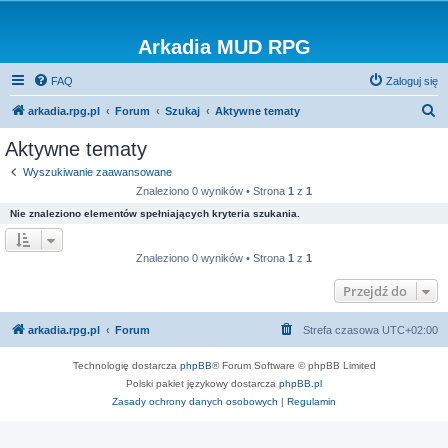
Arkadia MUD RPG
FAQ
Zaloguj się
S
arkadia.rpg.pl
Forum
Szukaj
Aktywne tematy
z
Aktywne tematy
u
Wyszukiwanie zaawansowane
k
Znaleziono 0 wyników • Strona
1
z
1
a
Nie znaleziono elementów spełniających kryteria szukania.
j
Znaleziono 0 wyników • Strona
1
z
1
Przejdź do
arkadia.rpg.pl
Forum
Strefa czasowa
UTC+02:00
Technologię dostarcza
phpBB
® Forum Software © phpBB Limited
Polski pakiet językowy dostarcza
phpBB.pl
Zasady ochrony danych osobowych
|
Regulamin