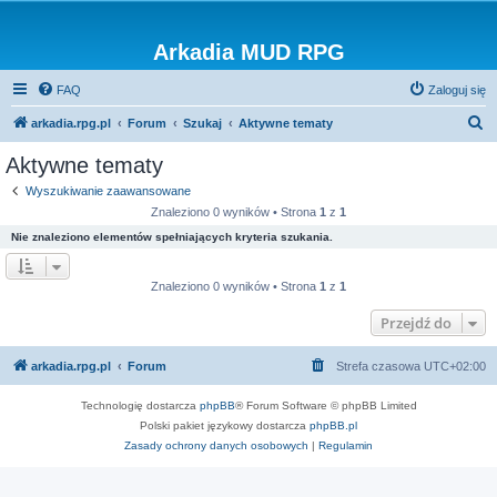
Arkadia MUD RPG
FAQ
Zaloguj się
S
arkadia.rpg.pl
Forum
Szukaj
Aktywne tematy
z
Aktywne tematy
u
Wyszukiwanie zaawansowane
k
Znaleziono 0 wyników • Strona
1
z
1
a
Nie znaleziono elementów spełniających kryteria szukania.
j
Znaleziono 0 wyników • Strona
1
z
1
Przejdź do
arkadia.rpg.pl
Forum
Strefa czasowa
UTC+02:00
Technologię dostarcza
phpBB
® Forum Software © phpBB Limited
Polski pakiet językowy dostarcza
phpBB.pl
Zasady ochrony danych osobowych
|
Regulamin