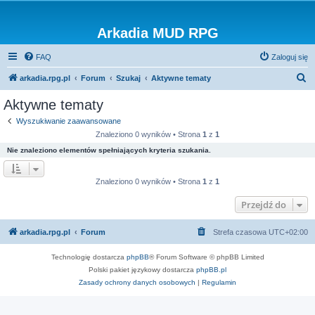
Arkadia MUD RPG
FAQ
Zaloguj się
S
arkadia.rpg.pl
Forum
Szukaj
Aktywne tematy
z
Aktywne tematy
u
Wyszukiwanie zaawansowane
k
Znaleziono 0 wyników • Strona
1
z
1
a
Nie znaleziono elementów spełniających kryteria szukania.
j
Znaleziono 0 wyników • Strona
1
z
1
Przejdź do
arkadia.rpg.pl
Forum
Strefa czasowa
UTC+02:00
Technologię dostarcza
phpBB
® Forum Software © phpBB Limited
Polski pakiet językowy dostarcza
phpBB.pl
Zasady ochrony danych osobowych
|
Regulamin