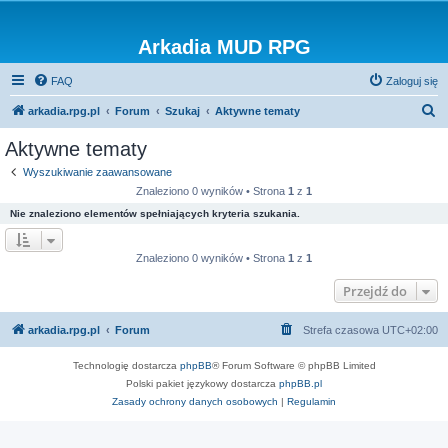
Arkadia MUD RPG
FAQ
Zaloguj się
S
arkadia.rpg.pl
Forum
Szukaj
Aktywne tematy
z
Aktywne tematy
u
Wyszukiwanie zaawansowane
k
Znaleziono 0 wyników • Strona
1
z
1
a
Nie znaleziono elementów spełniających kryteria szukania.
j
Znaleziono 0 wyników • Strona
1
z
1
Przejdź do
arkadia.rpg.pl
Forum
Strefa czasowa
UTC+02:00
Technologię dostarcza
phpBB
® Forum Software © phpBB Limited
Polski pakiet językowy dostarcza
phpBB.pl
Zasady ochrony danych osobowych
|
Regulamin