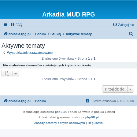
Arkadia MUD RPG
FAQ
Zaloguj się
S
arkadia.rpg.pl
Forum
Szukaj
Aktywne tematy
z
Aktywne tematy
u
Wyszukiwanie zaawansowane
k
Znaleziono 0 wyników • Strona
1
z
1
a
Nie znaleziono elementów spełniających kryteria szukania.
j
Znaleziono 0 wyników • Strona
1
z
1
Przejdź do
arkadia.rpg.pl
Forum
Strefa czasowa
UTC+02:00
Technologię dostarcza
phpBB
® Forum Software © phpBB Limited
Polski pakiet językowy dostarcza
phpBB.pl
Zasady ochrony danych osobowych
|
Regulamin