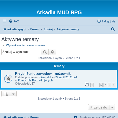
Arkadia MUD RPG
FAQ
Zaloguj się
S
arkadia.rpg.pl
Forum
Szukaj
Aktywne tematy
z
Aktywne tematy
u
Wyszukiwanie zaawansowane
k
Szukaj
Wyszukiwanie zaawansowane
a
Znaleziono 1 wynik • Strona
1
z
1
j
Tematy
Przybliżenie zawodów - nożownik
Ostatni post autor:
Gwendall
«
09 sie 2026 20:44
w
Pomoc dla Początkujących
Odpowiedzi:
87
1
6
7
8
9
…
Znaleziono 1 wynik • Strona
1
z
1
Przejdź do
arkadia.rpg.pl
Forum
Strefa czasowa
UTC+02:00