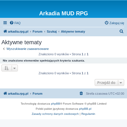
Arkadia MUD RPG
FAQ
Zaloguj się
S
arkadia.rpg.pl
Forum
Szukaj
Aktywne tematy
z
Aktywne tematy
u
Wyszukiwanie zaawansowane
k
Znaleziono 0 wyników • Strona
1
z
1
a
Nie znaleziono elementów spełniających kryteria szukania.
j
Znaleziono 0 wyników • Strona
1
z
1
Przejdź do
arkadia.rpg.pl
Forum
Strefa czasowa
UTC+02:00
Technologię dostarcza
phpBB
® Forum Software © phpBB Limited
Polski pakiet językowy dostarcza
phpBB.pl
Zasady ochrony danych osobowych
|
Regulamin