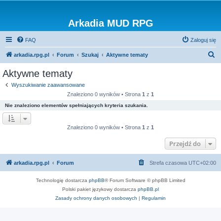
Arkadia MUD RPG
FAQ
Zaloguj się
S
arkadia.rpg.pl
Forum
Szukaj
Aktywne tematy
z
Aktywne tematy
u
Wyszukiwanie zaawansowane
k
Znaleziono 0 wyników • Strona
1
z
1
a
Nie znaleziono elementów spełniających kryteria szukania.
j
Znaleziono 0 wyników • Strona
1
z
1
Przejdź do
arkadia.rpg.pl
Forum
Strefa czasowa
UTC+02:00
Technologię dostarcza
phpBB
® Forum Software © phpBB Limited
Polski pakiet językowy dostarcza
phpBB.pl
Zasady ochrony danych osobowych
|
Regulamin