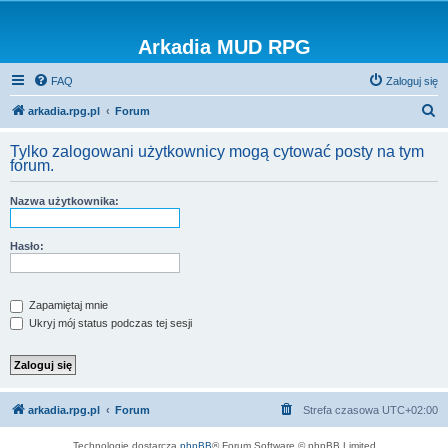
Arkadia MUD RPG
FAQ
Zaloguj się
S
arkadia.rpg.pl
Forum
z
Tylko zalogowani użytkownicy mogą cytować posty na tym
u
forum.
k
Nazwa użytkownika:
a
j
Hasło:
Zapamiętaj mnie
Ukryj mój status podczas tej sesji
arkadia.rpg.pl
Forum
Strefa czasowa
UTC+02:00
Technologię dostarcza
phpBB
® Forum Software © phpBB Limited