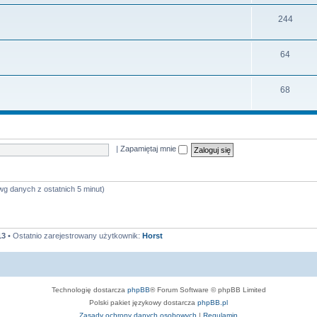
e
a
y
T
244
m
t
e
a
y
T
64
m
t
e
a
y
T
68
m
t
e
a
y
m
t
a
y
|
Zapamiętaj mnie
t
y
wg danych z ostatnich 5 minut)
13
• Ostatnio zarejestrowany użytkownik:
Horst
Technologię dostarcza
phpBB
® Forum Software © phpBB Limited
Polski pakiet językowy dostarcza
phpBB.pl
Zasady ochrony danych osobowych
|
Regulamin