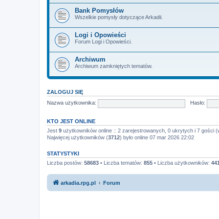
Bank Pomysłów
Wszelkie pomysły dotyczące Arkadii.
Logi i Opowieści
Forum Logi i Opowieści.
Archiwum
Archiwum zamkniętych tematów.
ZALOGUJ SIĘ
Nazwa użytkownika:
Hasło:
KTO JEST ONLINE
Jest
9
użytkowników online :: 2 zarejestrowanych, 0 ukrytych i 7 gości (
Najwięcej użytkowników (
3712
) było online 07 mar 2026 22:02
STATYSTYKI
Liczba postów:
58683
• Liczba tematów:
855
• Liczba użytkowników:
44
arkadia.rpg.pl
Forum