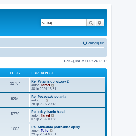
Szukaj
Wyszukiwanie z
Zaloguj się
Dzisiaj jest 07 sie 2026 12:47
POSTY
OSTATNI POST
O
Re: Pytania do wizów 2
P
32784
s
W
autor:
Tarael
t
y
30 lip 2026 13:31
o
a
ś
t
w
O
Re: Pozostałe pytania
P
6250
s
n
i
s
W
autor:
Eti
i
e
t
y
28 lip 2026 20:13
o
t
p
t
a
ś
o
l
t
w
O
Re: odzyskanie hasel
P
5779
s
s
n
y
n
i
s
W
autor:
Tarael
t
a
i
e
t
y
07 lip 2026 09:38
o
j
t
p
t
a
ś
n
o
l
t
w
O
Re: Aktualnie potrzebne opisy
P
o
1003
s
s
n
y
n
i
s
W
autor:
Tuko
w
t
a
i
e
t
y
23 lip 2024 09:01
s