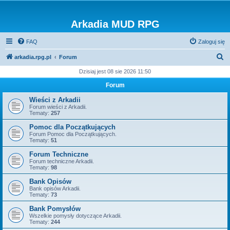
Arkadia MUD RPG
FAQ
Zaloguj się
S
arkadia.rpg.pl
Forum
z
Dzisiaj jest 08 sie 2026 11:50
u
Forum
k
Wieści z Arkadii
a
Forum wieści z Arkadii.
Tematy:
257
j
Pomoc dla Początkujących
Forum Pomoc dla Początkujących.
Tematy:
51
Forum Techniczne
Forum techniczne Arkadii.
Tematy:
98
Bank Opisów
Bank opisów Arkadii.
Tematy:
73
Bank Pomysłów
Wszelkie pomysły dotyczące Arkadii.
Tematy:
244