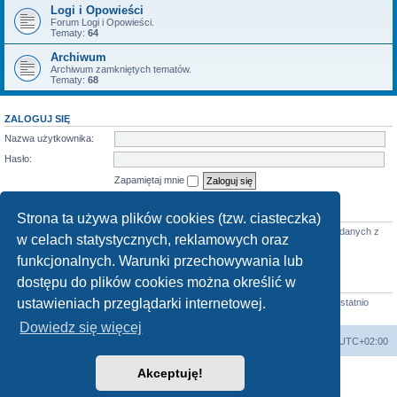
Logi i Opowieści
Forum Logi i Opowieści.
Tematy:
64
Archiwum
Archiwum zamkniętych tematów.
Tematy:
68
ZALOGUJ SIĘ
Nazwa użytkownika:
Hasło:
Zapamiętaj mnie
KTO JEST ONLINE
Strona ta używa plików cookies (tzw. ciasteczka)
Jest
19
użytkowników online :: 2 zarejestrowanych, 0 ukrytych i 17 gości (wg danych z
w celach statystycznych, reklamowych oraz
ostatnich 5 minut)
Najwięcej użytkowników (
3712
) było online 07 mar 2026 22:02
funkcjonalnych. Warunki przechowywania lub
dostępu do plików cookies można określić w
STATYSTYKI
ustawieniach przeglądarki internetowej.
Liczba postów:
58683
• Liczba tematów:
855
• Liczba użytkowników:
4413
• Ostatnio
zarejestrowany użytkownik:
Horst
Dowiedz się więcej
arkadia.rpg.pl
Forum
Strefa czasowa
UTC+02:00
Akceptuję!
Technologię dostarcza
phpBB
® Forum Software © phpBB Limited
Polski pakiet językowy dostarcza
phpBB.pl