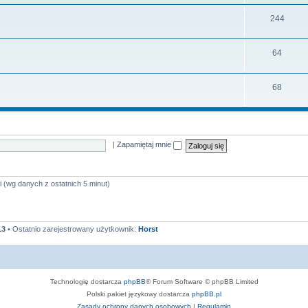
e
a
y
T
244
m
t
e
a
y
T
64
m
t
e
a
y
T
68
m
t
e
a
y
m
t
a
y
|
Zapamiętaj mnie
t
y
i (wg danych z ostatnich 5 minut)
13
• Ostatnio zarejestrowany użytkownik:
Horst
Technologię dostarcza
phpBB
® Forum Software © phpBB Limited
Polski pakiet językowy dostarcza
phpBB.pl
Zasady ochrony danych osobowych
|
Regulamin