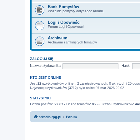
Bank Pomysłów
Wszelkie pomysły dotyczące Arkadii.
Logi i Opowieści
Forum Logi i Opowieści.
Archiwum
Archiwum zamkniętych tematów.
ZALOGUJ SIĘ
Nazwa użytkownika:
Hasło:
KTO JEST ONLINE
Jest
22
użytkowników online :: 2 zarejestrowanych, 0 ukrytych i 20 gośc
Najwięcej użytkowników (
3712
) było online 07 mar 2026 22:02
STATYSTYKI
Liczba postów:
58683
• Liczba tematów:
855
• Liczba użytkowników:
44
arkadia.rpg.pl
Forum