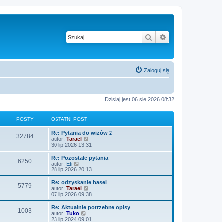
Szukaj
Wyszukiwanie z
Zaloguj się
Dzisiaj jest 06 sie 2026 08:32
POSTY
OSTATNI POST
O
Re: Pytania do wizów 2
P
32784
s
W
autor:
Tarael
t
y
30 lip 2026 13:31
o
a
ś
t
w
O
Re: Pozostałe pytania
P
6250
s
n
i
s
W
autor:
Eti
i
e
t
y
28 lip 2026 20:13
o
t
p
t
a
ś
o
l
t
w
O
Re: odzyskanie hasel
P
5779
s
s
n
y
n
i
s
W
autor:
Tarael
t
a
i
e
t
y
07 lip 2026 09:38
o
j
t
p
t
a
ś
n
o
l
t
w
O
Re: Aktualnie potrzebne opisy
P
o
1003
s
s
n
y
n
i
s
W
autor:
Tuko
w
t
a
i
e
t
y
23 lip 2024 09:01
s