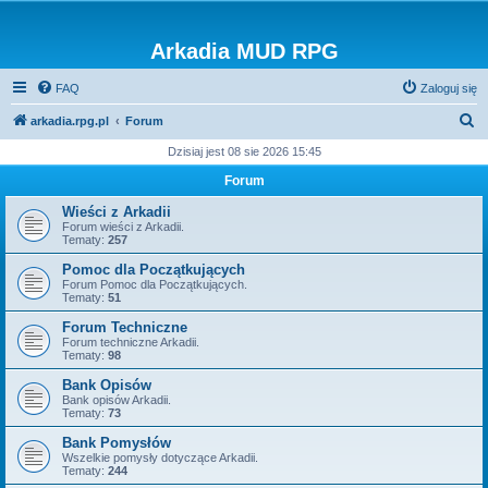
Arkadia MUD RPG
FAQ
Zaloguj się
S
arkadia.rpg.pl
Forum
z
Dzisiaj jest 08 sie 2026 15:45
u
Forum
k
Wieści z Arkadii
a
Forum wieści z Arkadii.
Tematy:
257
j
Pomoc dla Początkujących
Forum Pomoc dla Początkujących.
Tematy:
51
Forum Techniczne
Forum techniczne Arkadii.
Tematy:
98
Bank Opisów
Bank opisów Arkadii.
Tematy:
73
Bank Pomysłów
Wszelkie pomysły dotyczące Arkadii.
Tematy:
244