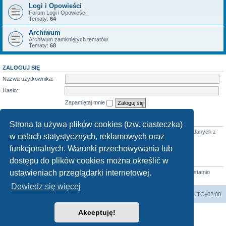
Logi i Opowieści
Forum Logi i Opowieści.
Tematy:
64
Archiwum
Archiwum zamkniętych tematów.
Tematy:
68
ZALOGUJ SIĘ
Nazwa użytkownika:
Hasło:
Zapamiętaj mnie
KTO JEST ONLINE
Strona ta używa plików cookies (tzw. ciasteczka)
Jest
29
użytkowników online :: 2 zarejestrowanych, 0 ukrytych i 27 gości (wg danych z
w celach statystycznych, reklamowych oraz
ostatnich 5 minut)
Najwięcej użytkowników (
3712
) było online 07 mar 2026 22:02
funkcjonalnych. Warunki przechowywania lub
dostępu do plików cookies można określić w
STATYSTYKI
ustawieniach przeglądarki internetowej.
Liczba postów:
58683
• Liczba tematów:
855
• Liczba użytkowników:
4413
• Ostatnio
zarejestrowany użytkownik:
Horst
Dowiedz się więcej
arkadia.rpg.pl
Forum
Strefa czasowa
UTC+02:00
Akceptuję!
Technologię dostarcza
phpBB
® Forum Software © phpBB Limited
Polski pakiet językowy dostarcza
phpBB.pl