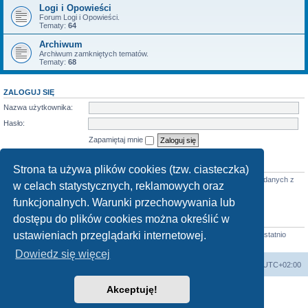
Logi i Opowieści
Forum Logi i Opowieści.
Tematy:
64
Archiwum
Archiwum zamkniętych tematów.
Tematy:
68
ZALOGUJ SIĘ
Nazwa użytkownika:
Hasło:
Zapamiętaj mnie
KTO JEST ONLINE
Strona ta używa plików cookies (tzw. ciasteczka)
Jest
26
użytkowników online :: 2 zarejestrowanych, 0 ukrytych i 24 gości (wg danych z
w celach statystycznych, reklamowych oraz
ostatnich 5 minut)
Najwięcej użytkowników (
3712
) było online 07 mar 2026 22:02
funkcjonalnych. Warunki przechowywania lub
dostępu do plików cookies można określić w
STATYSTYKI
ustawieniach przeglądarki internetowej.
Liczba postów:
58683
• Liczba tematów:
855
• Liczba użytkowników:
4413
• Ostatnio
zarejestrowany użytkownik:
Horst
Dowiedz się więcej
arkadia.rpg.pl
Forum
Strefa czasowa
UTC+02:00
Akceptuję!
Technologię dostarcza
phpBB
® Forum Software © phpBB Limited
Polski pakiet językowy dostarcza
phpBB.pl