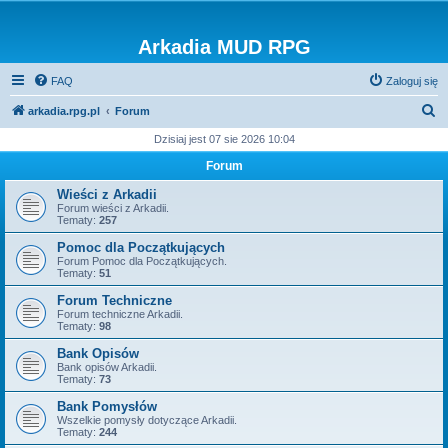
Arkadia MUD RPG
FAQ
Zaloguj się
S
arkadia.rpg.pl
Forum
z
Dzisiaj jest 07 sie 2026 10:04
u
Forum
k
Wieści z Arkadii
a
Forum wieści z Arkadii.
Tematy:
257
j
Pomoc dla Początkujących
Forum Pomoc dla Początkujących.
Tematy:
51
Forum Techniczne
Forum techniczne Arkadii.
Tematy:
98
Bank Opisów
Bank opisów Arkadii.
Tematy:
73
Bank Pomysłów
Wszelkie pomysły dotyczące Arkadii.
Tematy:
244