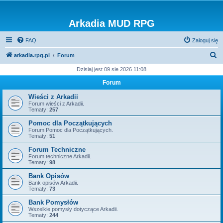
Arkadia MUD RPG
FAQ
Zaloguj się
S
arkadia.rpg.pl
Forum
z
Dzisiaj jest 09 sie 2026 11:08
u
Forum
k
Wieści z Arkadii
a
Forum wieści z Arkadii.
Tematy:
257
j
Pomoc dla Początkujących
Forum Pomoc dla Początkujących.
Tematy:
51
Forum Techniczne
Forum techniczne Arkadii.
Tematy:
98
Bank Opisów
Bank opisów Arkadii.
Tematy:
73
Bank Pomysłów
Wszelkie pomysły dotyczące Arkadii.
Tematy:
244