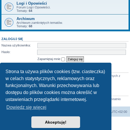
Logi i Opowieści
Forum Logi i Opowieści.
Tematy:
64
Archiwum
Archiwum zamkniętych tematów.
Tematy:
68
ZALOGUJ SIĘ
Nazwa użytkownika:
Hasło:
Zapamiętaj mnie
KTO JEST ONLINE
Strona ta używa plików cookies (tzw. ciasteczka)
Jest
30
użytkowników online :: 1 zarejestrowany, 0 ukrytych i 29 gości (wg danych z
w celach statystycznych, reklamowych oraz
ostatnich 5 minut)
Najwięcej użytkowników (
3712
) było online 07 mar 2026 22:02
funkcjonalnych. Warunki przechowywania lub
dostępu do plików cookies można określić w
STATYSTYKI
ustawieniach przeglądarki internetowej.
Liczba postów:
58684
• Liczba tematów:
855
• Liczba użytkowników:
4413
• Ostatnio
zarejestrowany użytkownik:
Horst
Dowiedz się więcej
arkadia.rpg.pl
Forum
Strefa czasowa
UTC+02:00
Akceptuję!
Technologię dostarcza
phpBB
® Forum Software © phpBB Limited
Polski pakiet językowy dostarcza
phpBB.pl