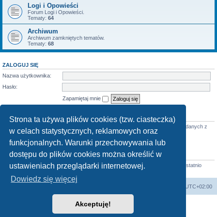
Logi i Opowieści
Forum Logi i Opowieści.
Tematy:
64
Archiwum
Archiwum zamkniętych tematów.
Tematy:
68
ZALOGUJ SIĘ
Nazwa użytkownika:
Hasło:
Zapamiętaj mnie
KTO JEST ONLINE
Strona ta używa plików cookies (tzw. ciasteczka)
Jest
36
użytkowników online :: 3 zarejestrowanych, 0 ukrytych i 33 gości (wg danych z
w celach statystycznych, reklamowych oraz
ostatnich 5 minut)
Najwięcej użytkowników (
3712
) było online 07 mar 2026 22:02
funkcjonalnych. Warunki przechowywania lub
dostępu do plików cookies można określić w
STATYSTYKI
ustawieniach przeglądarki internetowej.
Liczba postów:
58683
• Liczba tematów:
855
• Liczba użytkowników:
4413
• Ostatnio
zarejestrowany użytkownik:
Horst
Dowiedz się więcej
arkadia.rpg.pl
Forum
Strefa czasowa
UTC+02:00
Akceptuję!
Technologię dostarcza
phpBB
® Forum Software © phpBB Limited
Polski pakiet językowy dostarcza
phpBB.pl