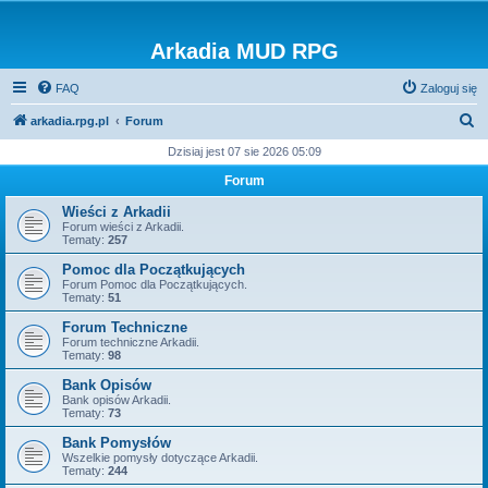
Arkadia MUD RPG
FAQ
Zaloguj się
S
arkadia.rpg.pl
Forum
z
Dzisiaj jest 07 sie 2026 05:09
u
Forum
k
Wieści z Arkadii
a
Forum wieści z Arkadii.
Tematy:
257
j
Pomoc dla Początkujących
Forum Pomoc dla Początkujących.
Tematy:
51
Forum Techniczne
Forum techniczne Arkadii.
Tematy:
98
Bank Opisów
Bank opisów Arkadii.
Tematy:
73
Bank Pomysłów
Wszelkie pomysły dotyczące Arkadii.
Tematy:
244