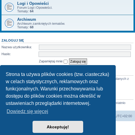
Logi i Opowieści
Forum Logi i Opowieści.
Tematy:
64
Archiwum
Archiwum zamkniętych tematów.
Tematy:
68
ZALOGUJ SIĘ
Nazwa użytkownika:
Hasło:
Zapamiętaj mnie
KTO JEST ONLINE
Strona ta używa plików cookies (tzw. ciasteczka)
Jest
43
użytkowników online :: 2 zarejestrowanych, 0 ukrytych i 41 gości (wg danych z
w celach statystycznych, reklamowych oraz
ostatnich 5 minut)
Najwięcej użytkowników (
3712
) było online 07 mar 2026 22:02
funkcjonalnych. Warunki przechowywania lub
dostępu do plików cookies można określić w
STATYSTYKI
ustawieniach przeglądarki internetowej.
Liczba postów:
58684
• Liczba tematów:
855
• Liczba użytkowników:
4413
• Ostatnio
zarejestrowany użytkownik:
Horst
Dowiedz się więcej
arkadia.rpg.pl
Forum
Strefa czasowa
UTC+02:00
Akceptuję!
Technologię dostarcza
phpBB
® Forum Software © phpBB Limited
Polski pakiet językowy dostarcza
phpBB.pl