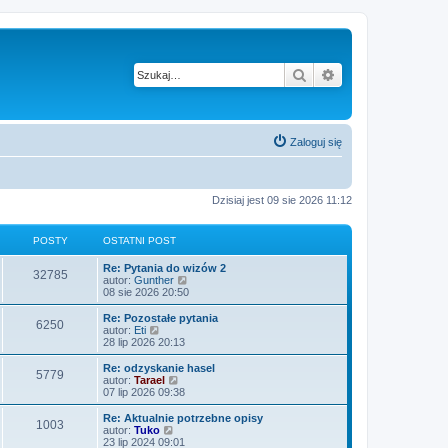
Szukaj
Wyszukiwanie z
Zaloguj się
Dzisiaj jest 09 sie 2026 11:12
POSTY
OSTATNI POST
O
Re: Pytania do wizów 2
P
32785
s
W
autor:
Gunther
t
y
08 sie 2026 20:50
o
a
ś
t
w
O
Re: Pozostałe pytania
P
6250
s
n
i
s
W
autor:
Eti
i
e
t
y
28 lip 2026 20:13
o
t
p
t
a
ś
o
l
t
w
O
Re: odzyskanie hasel
P
5779
s
s
n
y
n
i
s
W
autor:
Tarael
t
a
i
e
t
y
07 lip 2026 09:38
o
j
t
p
t
a
ś
n
o
l
t
w
O
Re: Aktualnie potrzebne opisy
P
o
1003
s
s
n
y
n
i
s
W
autor:
Tuko
w
t
a
i
e
t
y
23 lip 2024 09:01
s