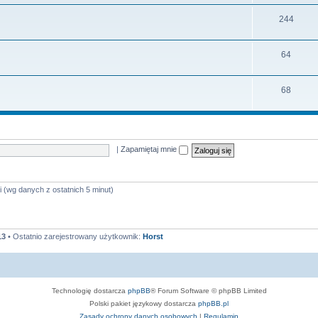
e
a
y
T
244
m
t
e
a
y
T
64
m
t
e
a
y
T
68
m
t
e
a
y
m
t
a
y
|
Zapamiętaj mnie
t
y
i (wg danych z ostatnich 5 minut)
13
• Ostatnio zarejestrowany użytkownik:
Horst
Technologię dostarcza
phpBB
® Forum Software © phpBB Limited
Polski pakiet językowy dostarcza
phpBB.pl
Zasady ochrony danych osobowych
|
Regulamin