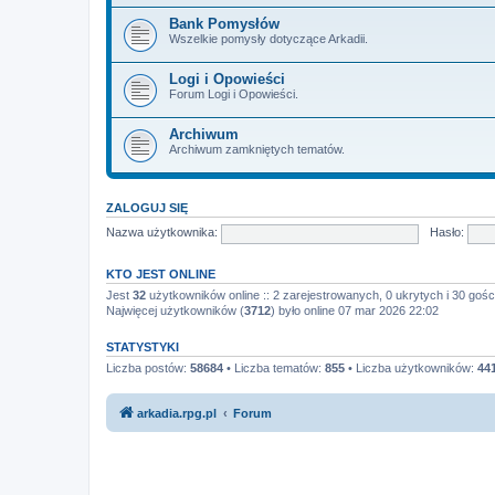
Bank Pomysłów
Wszelkie pomysły dotyczące Arkadii.
Logi i Opowieści
Forum Logi i Opowieści.
Archiwum
Archiwum zamkniętych tematów.
ZALOGUJ SIĘ
Nazwa użytkownika:
Hasło:
KTO JEST ONLINE
Jest
32
użytkowników online :: 2 zarejestrowanych, 0 ukrytych i 30 gośc
Najwięcej użytkowników (
3712
) było online 07 mar 2026 22:02
STATYSTYKI
Liczba postów:
58684
• Liczba tematów:
855
• Liczba użytkowników:
44
arkadia.rpg.pl
Forum