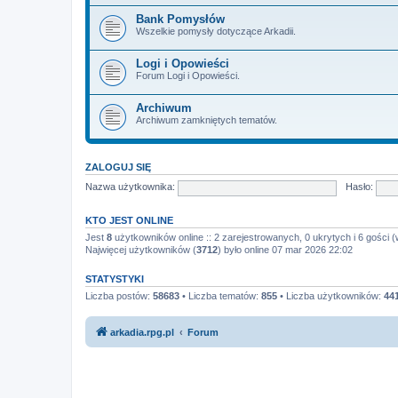
Bank Pomysłów
Wszelkie pomysły dotyczące Arkadii.
Logi i Opowieści
Forum Logi i Opowieści.
Archiwum
Archiwum zamkniętych tematów.
ZALOGUJ SIĘ
Nazwa użytkownika:
Hasło:
KTO JEST ONLINE
Jest
8
użytkowników online :: 2 zarejestrowanych, 0 ukrytych i 6 gości (
Najwięcej użytkowników (
3712
) było online 07 mar 2026 22:02
STATYSTYKI
Liczba postów:
58683
• Liczba tematów:
855
• Liczba użytkowników:
44
arkadia.rpg.pl
Forum