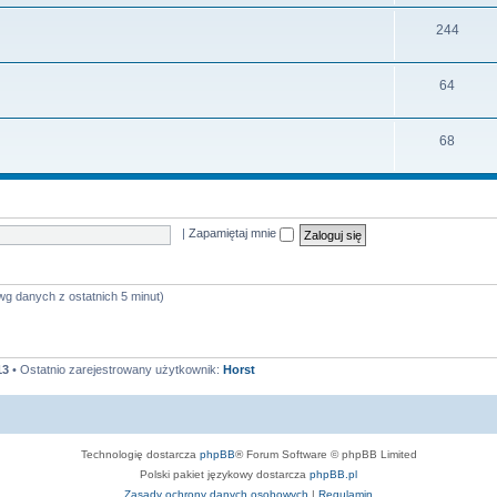
e
a
y
T
244
m
t
e
a
y
T
64
m
t
e
a
y
T
68
m
t
e
a
y
m
t
a
y
|
Zapamiętaj mnie
t
y
wg danych z ostatnich 5 minut)
13
• Ostatnio zarejestrowany użytkownik:
Horst
Technologię dostarcza
phpBB
® Forum Software © phpBB Limited
Polski pakiet językowy dostarcza
phpBB.pl
Zasady ochrony danych osobowych
|
Regulamin