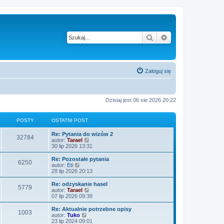
Szukaj
Wyszukiwanie z
Zaloguj się
Dzisiaj jest 06 sie 2026 20:22
POSTY
OSTATNI POST
O
Re: Pytania do wizów 2
P
32784
s
W
autor:
Tarael
t
y
30 lip 2026 13:31
o
a
ś
t
w
O
Re: Pozostałe pytania
P
6250
s
n
i
s
W
autor:
Eti
i
e
t
y
28 lip 2026 20:13
o
t
p
t
a
ś
o
l
t
w
O
Re: odzyskanie hasel
P
5779
s
s
n
y
n
i
s
W
autor:
Tarael
t
a
i
e
t
y
07 lip 2026 09:38
o
j
t
p
t
a
ś
n
o
l
t
w
O
Re: Aktualnie potrzebne opisy
P
o
1003
s
s
n
y
n
i
s
W
autor:
Tuko
w
t
a
i
e
t
y
23 lip 2024 09:01
s